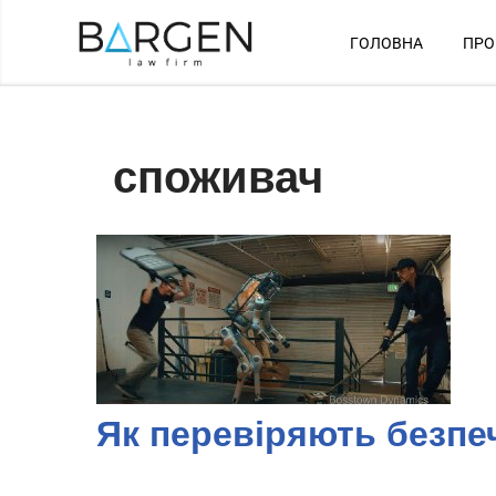
ГОЛОВНА
ПРО
Перейти
до
вмісту
споживач
Як перевіряють безпе