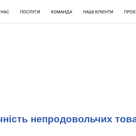
 НАС
ПОСЛУГИ
КОМАНДА
НАШІ КЛІЄНТИ
ПРОЄ
чність непродовольчих тов