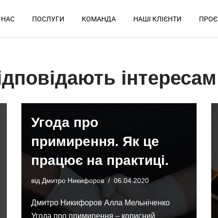
 НАС
ПОСЛУГИ
КОМАНДА
НАШІ КЛІЄНТИ
ПРОЄ
ідповідають інтересам
Угода про
примирення. Як це
працює на практиці.
від
Дмитро Никифоров
06.04.2020
Дмитро Никифоров Алла Мельніченко
Угода про примирення – корисний