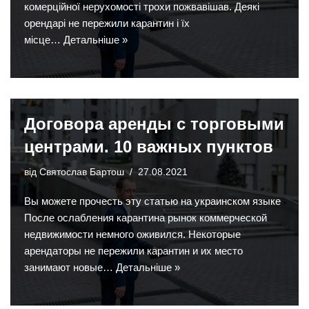
комерційної нерухомості трохи пожвавішав. Деякі
орендарі не пережили карантин і їх
місце…
Детальніше »
Договора аренды с торговыми
центрами. 10 важных пунктов
від
Святослав Бартош
27.08.2021
Вы можете прочесть эту статью на украинском языке
После ослабления карантина рынок коммерческой
недвижимости немного оживился. Некоторые
арендаторы не пережили карантин и их место
занимают новые…
Детальніше »