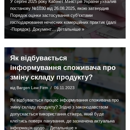
У серпні 2025 року Кабінет Міністрів України ухвалив
постанову №1030 від 26.08.2025, якою затвердив
Порядок оцінки застосування суб’єктами
господарювання нечесних комерційних практик (далі
-Порядок). Документ…
Детальніше »
Як відбувається
інформування споживача про
зміну складу продукту?
від
Bargen Law Firm
06.11.2023
Як відбувається процес інформування споживача про
зміну складу продукту? Згідно з законодавством
допускається використання стікера, який буде
клеїтись поверх пакування, де зазначена актуальна
інформація щодо…
Детальніше »