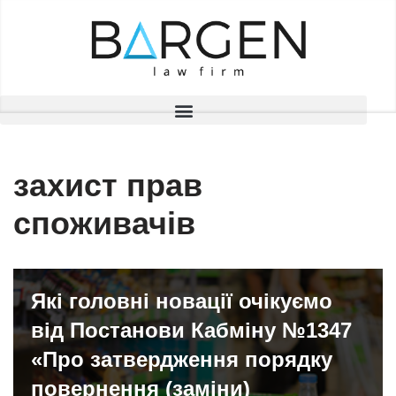
Перейти
до
вмісту
захист прав
споживачів
Які головні новації очікуємо
від Постанови Кабміну №1347
«Про затвердження порядку
повернення (заміни)