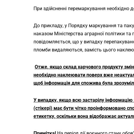
При здійсненні перемаркування необхідно 
До прикладу, у Порядку маркування та паку
наказом Міністерства аграрної політики та 
повідомляється, що у випадку перепакуван
пломби видаляються, замість цього наклею
Отже, якщо склад харчового продукту зміни
необхідно наклеювати поверх вже неактуаль
щоб інформація для спожива була зрозумілою
У випадку, якщо всю застарілу інформацію 
(стікері) має бути чітко проінформовано с
етикетку, оскільки вона відображає актуал
Примітка!
На період дії воєнного стану обо