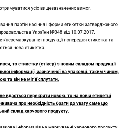
дотримуватися усіх вищезазначених вимог.
вання партій насіння і форми етикетки затвердженого
продовольства України №348 від 10.07.2017,
ня/перемаркування продукції попередня етикетка та
ється нова етикетка.
вся, то етикетку (стікер) з новим складом продукції
ної інформації, зазначеної на упаковці, таким чином,
 та він не міг її сплутати.
не вдається перекрити новою, то на новій етикетці
поживача про необхідність брати до увагу саме цю
ьний склад харчового продукту.
в’язкова інформація на маркуванні харчового продукту