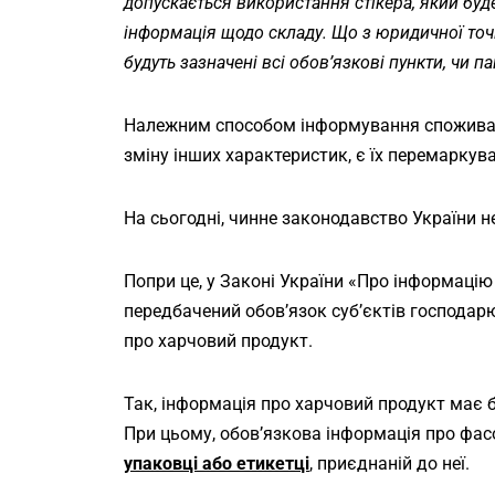
допускається використання стікера, який буд
інформація щодо складу. Що з юридичної точк
будуть зазначені всі обов’язкові пункти, чи п
Належним способом інформування споживачі
зміну інших характеристик, є їх перемаркув
На сьогодні, чинне законодавство України н
Попри це, у Законі України «Про інформаці
передбачений обов’язок суб’єктів господарю
про харчовий продукт.
Так, інформація про харчовий продукт має 
При цьому, обов’язкова інформація про фас
упаковці або етикетці
, приєднаній до неї.