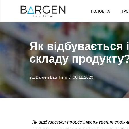
ГОЛОВНА
ПРО
Перейти
до
вмісту
Як відбувається
складу продукту
від
Bargen Law Firm
06.11.2023
Як відбувається процес інформування спожив