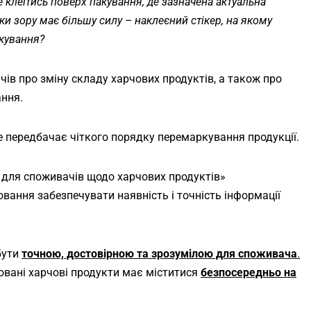
е клеїтись поверх пакування, де зазначена актуальна
и зору має більшу силу – наклеєний стікер, на якому
акування?
в про зміну складу харчових продуктів, а також про
ання.
е передбачає чіткого порядку перемаркування продукції.
ю для споживачів щодо харчових продуктів»
вання забезпечувати наявність і точність інформації
бути
точною, достовірною та зрозумілою для споживача
.
овані харчові продукти має міститися
безпосередньо на