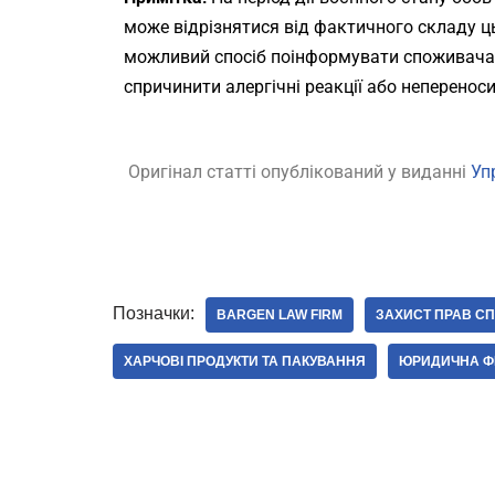
може відрізнятися від фактичного складу ц
можливий спосіб поінформувати споживача п
спричинити алергічні реакції або непереноси
Оригінал статті опублікований у виданні
Уп
Позначки:
BARGEN LAW FIRM
ЗАХИСТ ПРАВ С
ХАРЧОВІ ПРОДУКТИ ТА ПАКУВАННЯ
ЮРИДИЧНА Ф