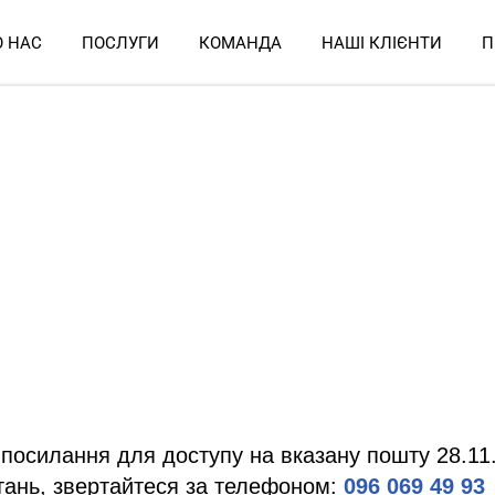
О НАС
ПОСЛУГИ
КОМАНДА
НАШІ КЛІЄНТИ
П
куємо за реєстра
осилання для доступу на вказану пошту 28.11.
тань, звертайтеся за телефоном:
096 069 49 93