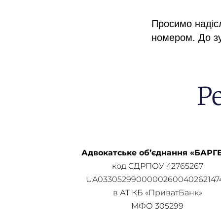
Просимо надіс
номером. До зу
Р
Адвокатське об’єднання «БАРГ
код ЄДРПОУ 42765267
UA0330529900000260040262147
в АТ КБ «ПриватБанк»
МФО 305299