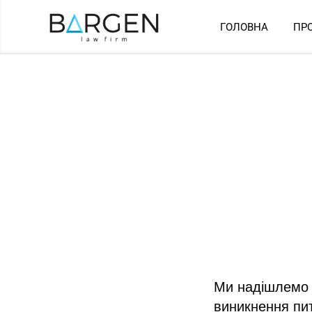
ГОЛОВНА
ПР
Дя
Ми надішлемо п
виникнення пи