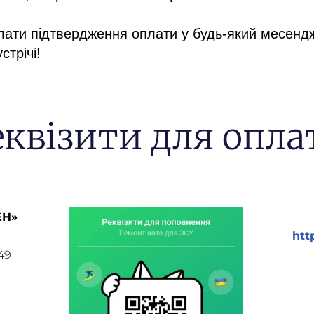
лати підтвердження оплати у будь-який месенд
стрічі!
еквізити для опла
ЕН»
htt
49