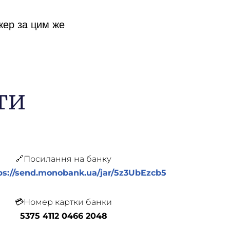
жер за цим же
ти
🔗Посилання на банку
ps://send.monobank.ua/jar/5z3UbEzcb5
💳Номер картки банки
5375 4112 0466 2048