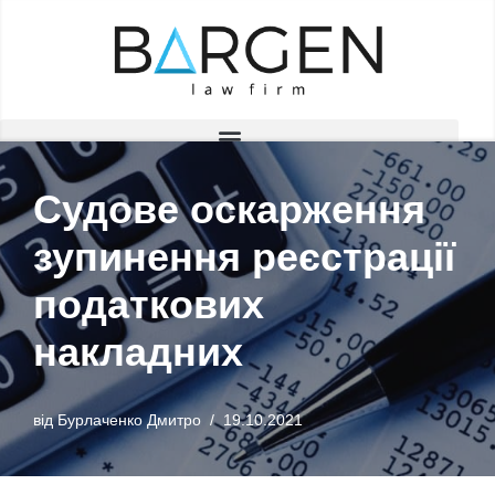
Перейти
до
вмісту
Судове оскарження
зупинення реєстрації
податкових
накладних
від
Бурлаченко Дмитро
19.10.2021