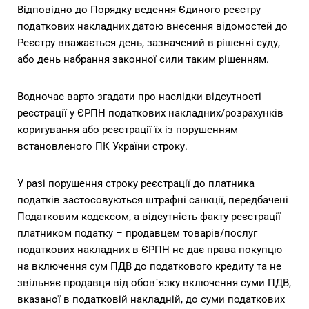
Відповідно до Порядку ведення Єдиного реєстру
податкових накладних датою внесення відомостей до
Реєстру вважається день, зазначений в рішенні суду,
або день набрання законної сили таким рішенням.
Водночас варто згадати про наслідки відсутності
реєстрації у ЄРПН податкових накладних/розрахунків
коригування або реєстрації їх із порушенням
встановленого ПК України строку.
У разі порушення строку реєстрації до платника
податків застосовуються штрафні санкції, передбачені
Податковим кодексом, а відсутність факту реєстрації
платником податку – продавцем товарів/послуг
податкових накладних в ЄРПН не дає права покупцю
на включення сум ПДВ до податкового кредиту та не
звільняє продавця від обов`язку включення суми ПДВ,
вказаної в податковій накладній, до суми податкових