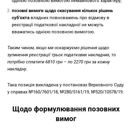
однією позовною вимогою немайнового характеру;
позовні вимоги щодо скасування кількох рішень
суб’єкта
владних повноважень про відмову в
реєстрації податкової накладної не можуть
вважатись однією позовною вимогою.
Таким чином, якщо ми оскаржуємо рішення щодо
зупинення реєстрації трьох податкових накладних, то
потрібно сплатити 6810 грн – по
2270 грн за кожну
накладну.
Така позиція викладена у постановах Верховного Суду
у справах
№160/7601/18
,
№280/5161/19
,
№520/10578/19
.
Щодо формулювання позовних
вимог