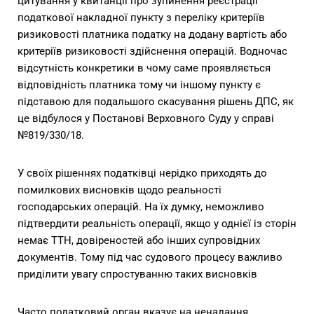
цитування у квитанції про зупинення реєстрації
податкової накладної пункту з переліку критеріїв
ризиковості платника податку на додану вартість або
критеріїв ризиковості здійснення операцій. Водночас
відсутність конкретики в чому саме проявляється
відповідність платника тому чи іншому пункту є
підставою для подальшого скасування рішень ДПС, як
це відбулося у Постанові Верховного Суду у справі
№819/330/18.
У своїх рішеннях податківці нерідко приходять до
помилкових висновків щодо реальності
господарських операцій. На їх думку, неможливо
підтвердити реальність операції, якщо у однієї із сторін
немає ТТН, довіреностей або інших супровідних
документів. Тому під час судового процесу важливо
приділити увагу спростуванню таких висновків
Часто податковий орган вказує на ненадання