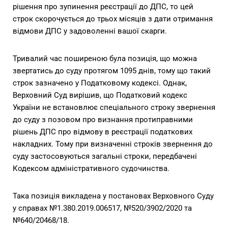
рішення про зупинення реєстрації до ДПС, то цей
строк скорочується до трьох місяців з дати отримання
відмови ДПС у задоволенні вашої скарги.
Тривалий час поширеною була позиція, що можна
звертатись до суду протягом 1095 днів, тому що такий
строк зазначено у Податковому кодексі. Однак,
Верховний Суд вирішив, що Податковий кодекс
України не встановлює спеціального строку звернення
до суду з позовом про визнання протиправними
рішень ДПС про відмову в реєстрації податкових
накладних. Тому при визначенні строків звернення до
суду застосовуються загальні строки, передбачені
Кодексом адміністративного судочинства.
Така позиція викладена у постановах Верховного Суду
у справах
№1.380.2019.006517
,
№520/3902/2020
та
№640/20468/18
.