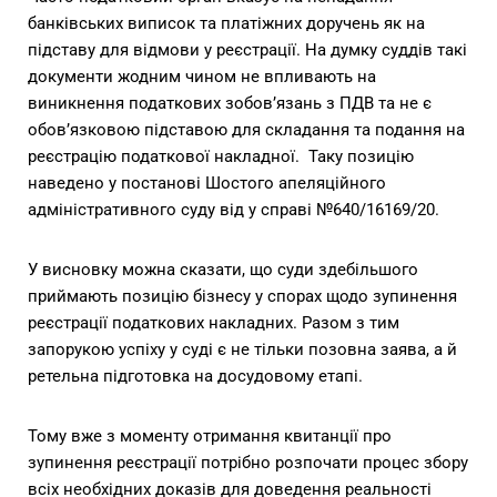
банківських виписок та платіжних доручень як на
підставу для відмови у реєстрації. На думку суддів такі
документи жодним чином не впливають на
виникнення податкових зобов’язань з ПДВ та не є
обов’язковою підставою для складання та подання на
реєстрацію податкової накладної. Таку позицію
наведено у постанові Шостого апеляційного
адміністративного суду
від у справі №640/16169/20
.
У висновку можна сказати, що суди здебільшого
приймають позицію бізнесу у спорах щодо зупинення
реєстрації податкових накладних. Разом з тим
запорукою успіху у суді є не тільки позовна заява, а й
ретельна підготовка на досудовому етапі.
Тому вже з моменту отримання квитанції про
зупинення реєстрації потрібно розпочати процес збору
всіх необхідних доказів для доведення реальності