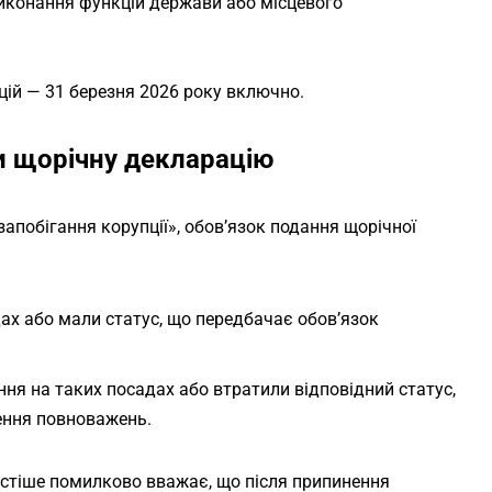
виконання функцій держави або місцевого
ій — 31 березня 2026 року включно.
ти щорічну декларацію
запобігання корупції», обов’язок подання щорічної
адах або мали статус, що передбачає обов’язок
ання на таких посадах або втратили відповідний статус,
ення повноважень.
частіше помилково вважає, що після припинення