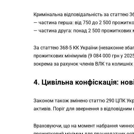
Кримінальна відповідальність за статтею 36
— частина перша: від 750 до 2 500 прожитко
— частина друга: понад 2 500 прожиткових мі
За статтею 368-5 КК України (незаконне зба
прожиткових мінімумів (9 084 000 грн у 2025
зокрема за рахунок членів ВЛК та колишніх
4. Цивільна конфіскація: нов
Законом також змінено статтю 290 ЦПК Укра
активів. Поріг для звернення з відповідним
Враховуючи, що на момент набрання чиннос
прожитковий мінімум для працездатних осіб