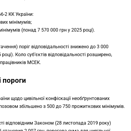
6-2 КК України:
вих мінімумів;
німумів (понад 7 570 000 грн у 2025 році).
гачення) поріг відповідальності знижено до 3 000
 році). Коло суб’єктів відповідальності розширено,
 працівників МСЕК.
і пороги
їни щодо цивільної конфіскації необґрунтованих
 позовом збільшено з 500 до 750 прожиткових мінімумів.
ті відповідним Законом (28 листопада 2019 року)
 становив 2 007 грн, порогова сума для цивільної