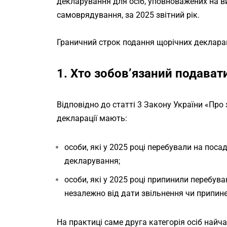
декларування для осіб, уповноважених на 
самоврядування, за 2025 звітний рік.
Граничний строк подання щорічних декларац
1. Хто зобов’язаний подава
Відповідно до статті 3 Закону України «Про 
декларації мають:
особи, які у 2025 році перебували на пос
декларування;
особи, які у 2025 році припинили перебув
незалежно від дати звільнення чи припин
На практиці саме друга категорія осіб най