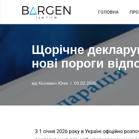
ГОЛОВНА
ПРО
Перейти
до
вмісту
Щорічне декларув
нові пороги відп
від
Кісілевич Юлія
03.02.2026
З 1 січня 2026 року в Україні офіційно роз