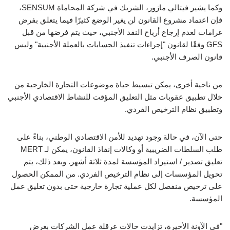
وكما يشير فيتالي مازور، الشريك في شركة المحاماة SENSUM،
فإن اعتماد مشروع القانون لن يغير الوضع كثيرًا فيما يتعلق بفرض
غرامات لعدم إرجاع أرباح النقد الأجنبي، حيث يتم فرضها من قبل
GFS وفقًا لقانون "إجراءات تنفيذ الحسابات بالعملة الأجنبية" وليس
قانون الصرف الأجنبي.
من ناحية أخرى، يمكن تبسيط حياة موضوعات التجارة الخارجية من
خلال تطبيق عقوبات مثل التعليق المؤقت للنشاط الاقتصادي الأجنبي
وتطبيق نظام الترخيص الفردي.
حتى الآن، في حالة وجود تهديد للأمن الاقتصادي الوطني، بناءً على
طلب السلطات الضريبية أو وكالات إنفاذ القانون، يمكن لـ MERT
تعليق تصدير / استيراد المؤسسة لمدة ثلاثة أشهر. وبعد ذلك، يتم
تحويل المؤسسات إلى نظام الترخيص الفردي. من الممكن الحصول
على ترخيص منفصل لكل عملية تجارة خارجية حتى بدون تعليق عمل
المؤسسة.
"في الآونة الأخيرة، تزايدت حالات عرقلة عمل الشركات بغرض