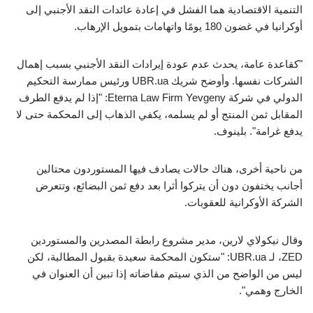
التنمية الاقتصادية هما الفشل في إعادة عائدات النقد الأجنبي إلى
أوكرانيا في غضون 180 يومًا واتهامات بتمويل الإرهاب.
"كقاعدة عامة، يحدث عدم عودة إيرادات النقد الأجنبي بسبب إهمال
الشركات نفسها. وأوضح شريك UBR.ua ورئيس ممارسة التحكيم
الدولي في شركة Eterna Law Firm Yevgeny: "إذا لم يدفع الطرف
المقابل ثمن المنتج أو لم يسلمه، يكفي الذهاب إلى المحكمة حتى لا
يدفع غرامة". بلينوف.
من ناحية أخرى، هناك حالات يصادف فيها المستوردون محتالين
أجانب يختفون دون أن يتركوا أثرا بعد دفع ثمن البضائع، وتتعرض
الشركة الأوكرانية للعقوبات.
وقال نيكولاي لارين، مدير مشروع رابطة المصدرين والمستوردين
ZED، لـ UBR.ua: "ستكون المحكمة سعيدة بقبول المطالبة، لكن
ليس من الواضح من الذي سيتم مقاضاته إذا تبين أن العنوان في
الخارج وهمي".