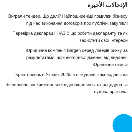
الإدخالات الأخيرة
Виграли тендер. Що далі? Найпоширеніші помилки бізнесу
під час виконання договорів про публічні закупівлі
Перевірка декларації НАЗК: що робити декларанту та як
захистити свої інтереси
Юридична компанія Bargen серед лідерів ринку за
результатами щорічного дослідження від видання
Юридична газета
Крипторинок в Україні 2026: в очікуванні законодавства
Звільнення від кримінальної відповідальності: процедура та
судова практика
تصل الآن