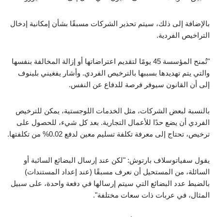
بالإضافة إلى ذلك، سيتم تحذير الشركات مسبقًا بشأن إمكانية إدخال
التراخيص الفردية.
"تُمنح المؤسسة 45 يومًا لتقديم اعتراضاتها أو إزالة المخالفة بنفسها
والتي يتم تهديدها بسببها بالترخيص الفردي. وأشار يفغيني بلينوف
إلى أن القانون سيوفر فرصة للدفاع عن النفس.
بالنسبة لبعض الشركات، مثل الخدمات اللوجستية، يمكن للترخيص
الفردي أن يضع حدًا للأعمال التجارية. بعد كل شيء، للحصول على
ترخيص، تحتاج إلى معرفة تكلفة تسليم معين لدفع 0.02% من تكلفتها.
يقول سفياتوسلاف بارتوش: "لكن عند إرسال البضائع السائبة أو
السائلة، من المستحيل أن نعرف مسبقًا (عند إعداد المستندات)
بالضبط عدد البضائع التي سيتم إرسالها في دفعة واحدة، على سبيل
المثال، في عربات ذات سعات مختلفة".