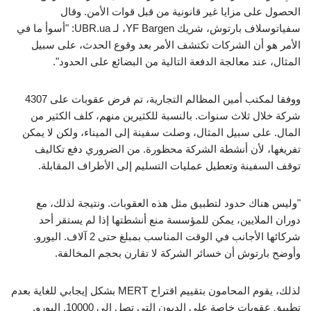
الحصول على مزايا غير قانونية من قبل قوات الأمن. وقال
سفياتوسلاف بارتوش، شريك YF Bargen، لـ UBR.ua: "أسوأ ما في
الأمر هو أن الشركات تكتشف الأمر بعد وقوع الحدث، على سبيل
المثال، عند معالجة الدفعة التالية من البضائع على الحدود".
ووفقا لمكتب أمين المظالم التجارية، تم فرض عقوبات على 4307
شركة خلال ثلاث سنوات. بالنسبة للكثيرين منهم، كلف الكثير من
المال. على سبيل المثال، وصلت سفينة إلى الميناء، ولكن لا يمكن
تفريغها، لأن أنشطة الشركة محظورة. من الضروري دفع تكاليف
توقف السفينة وتعطيل عمليات التسليم إلى الأطراف المقابلة.
"وليس هناك حدود لتطبيق مثل هذه العقوبات. ونتيجة لذلك، مع
دوران الملايين، يمكن للمؤسسة منع أنشطتها إذا لم يستقر أحد
شركائها الأجانب في الوقت المناسب بمبلغ حتى 2 آلاف. اليورو.
وأوضح بارتوش أن خسائر الشركة لا تقارن بحجم المخالفة.
لذلك، يقوم المحامون بتقييم اقتراح MERT بشكل إيجابي للغاية بعدم
تطبيق عقوبات خاصة على الديون التي تصل إلى 10000. اليورو.