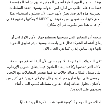
ووفقا له، من المهم للغاية أنه من الممكن تعليق نشاط المؤسسة
فقط بناء على طلب من ادارة امن الدولة، وسوف تفقد السلطات
الضريبية هذه الفرصة. نظرًا لأنهم حتى الآن يسيئون استخدام هذا
الحق كثيرًا، مستفيدين من حقيقة أن MERT لا يمكنها رفضهم (على
أي حال، هذا غير مكتوب في أي مكان).
صحيح أن المعايير التي بموجبها يستطيع جهاز الأمن الأوكراني أن
يعلق أنشطة الشركة تظل غير واضحة، وسوف يتم تطبيق العقوبة
ذاتها دون سابق إنذار، كما هي الحال الآن.
"في التعديلات المقترحة، لا توجد حتى الآن آلية للتحقق من صحة
الأدلة التي تقدمها وكالات إنفاذ القانون فيما يتعلق بتمويل الإرهاب،
على سبيل المثال. هناك حالات تم فيها تفسير المعاملات مع الاتحاد
الروسي على أنها تعاون مع العدو. وقال نيكولاي لارين: "في كثير من
الأحيان، يحاول ضباط إنفاذ القانون ببساطة كسب المال أثناء
وجودهم على الحدود".
لذلك، من المهم جدًا كيفية تنفيذ هذه الفكرة الجيدة عمليًا.