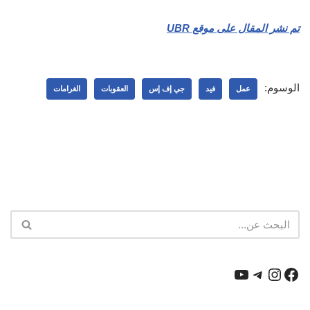
تم نشر المقال على موقع UBR
الوسوم:
عمل
فيد
جي إف إس
العقوبات
الغرامات