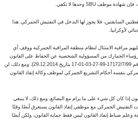
موظف SBU وحدها لا تكفي.
لنقطتين السابقتين، فلا يجوز لها التدخل في التفتيش الجمركي. هذا
هم مراقبة الامتثال لنظام منطقة المراقبة الجمركية ووقف أي
 على ذلك، حذرت إدارة SFS ذات مرة رؤساء الجمارك من المسؤولية الشخصية عن الحفاظ على القانون
والنظام في مناطق المراقبة الجمركية (خطاب SFS رقم 17172/7/99-99-27-03-01-17 بتاريخ 29.12.2014). ومع ذلك، لن
كي بنفسه أحكام التشريع الجمركي لموظف وكالة إنفاذ القانون
نون إذا كان كل شيء على ما يرام مع البضائع. ومع ذلك، لا ينبغي
ات التفتيش الجمركي مع موظفي إنفاذ القانون يستغرق أيضًا وقتًا
عة وعلم ضباط إنفاذ القانون ليس فقط حماية القانون، ولكن أيضًا