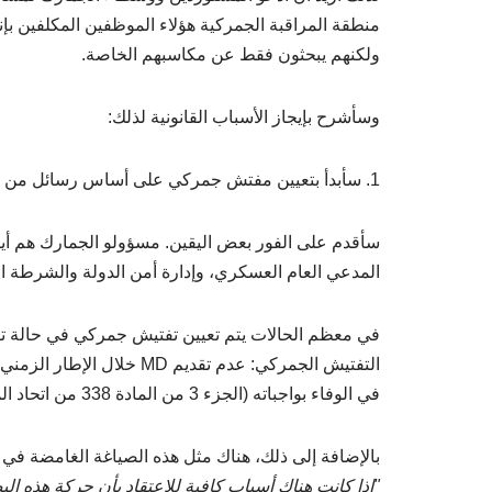
منطقة المراقبة الجمركية هؤلاء الموظفين المكلفين بإ
ولكنهم يبحثون فقط عن مكاسبهم الخاصة.
وسأشرح بإيجاز الأسباب القانونية لذلك:
1. سأبدأ بتعيين مفتش جمركي على أساس رسائل من وكالات إنفاذ القانون.
سأقدم على الفور بعض اليقين. مسؤولو الجمارك هم أيض
المدعي العام العسكري، وإدارة أمن الدولة والشرطة ال
في معظم الحالات يتم تعيين تفتيش جمركي في حالة تفع
التفتيش الجمركي: عدم تقدي
في الوفاء بواجباته (الجزء 3 من المادة 338 من اتحاد المحاكم الإسلامية ).
بالإضافة إلى ذلك، هناك مثل هذه الصياغة الغامضة في الجزء 5 من المادة 338 من MCU، والتي تسمح بالتف
"إذا كانت هناك أسباب كافية للاعتقاد بأن حركة هذه البض