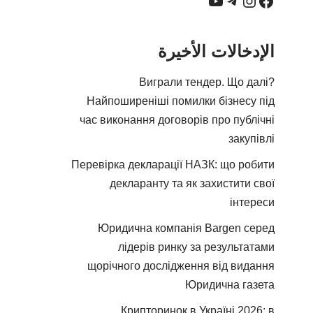
الإدخالات الأخيرة
Виграли тендер. Що далі?
Найпоширеніші помилки бізнесу під
час виконання договорів про публічні
закупівлі
Перевірка декларації НАЗК: що робити
декларанту та як захистити свої
інтереси
Юридична компанія Bargen серед
лідерів ринку за результатами
щорічного дослідження від видання
Юридична газета
Крипторинок в Україні 2026: в