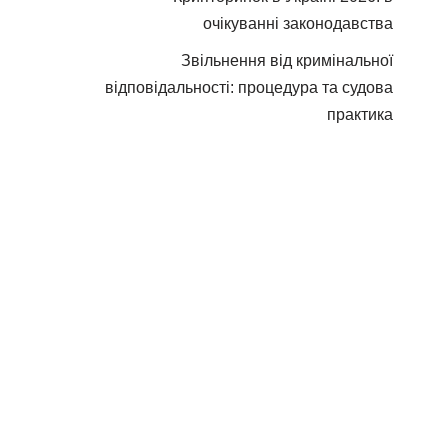
очікуванні законодавства
Звільнення від кримінальної
відповідальності: процедура та судова
практика