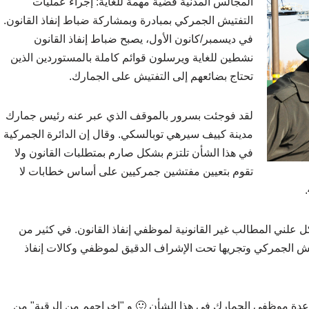
المجالس المدنية قضية مهمة للغاية: إجراء عمليات
التفتيش الجمركي بمبادرة وبمشاركة ضباط إنفاذ القانون.
في ديسمبر/كانون الأول، يصبح ضباط إنفاذ القانون
نشطين للغاية ويرسلون قوائم كاملة بالمستوردين الذين
تحتاج بضائعهم إلى التفتيش على الجمارك.
لقد فوجئت بسرور بالموقف الذي عبر عنه رئيس جمارك
مدينة كييف سيرهي توبالسكي. وقال إن الدائرة الجمركية
في هذا الشأن تلتزم بشكل صارم بمتطلبات القانون ولا
تقوم بتعيين مفتشين جمركيين على أساس خطابات لا
علني المطالب غير القانونية لموظفي إنفاذ القانون. في كثير من
تيش الجمركي وتجريها تحت الإشراف الدقيق لموظفي وكالات إنفاذ
عدة موظفي الجمارك في هذا الشأن 🙂 و "إخراجهم من الرقبة" من