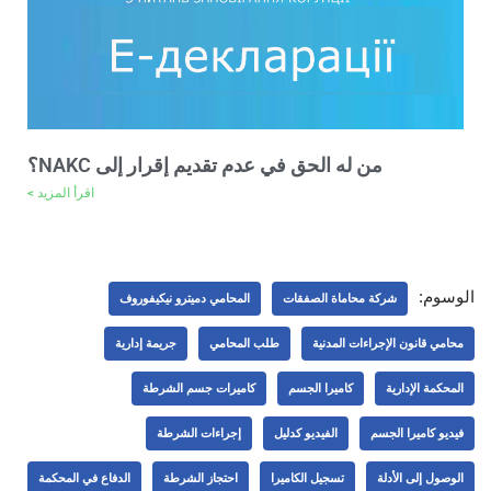
من له الحق في عدم تقديم إقرار إلى NAKC؟
اقرأ المزيد >
الوسوم:
شركة محاماة الصفقات
المحامي دميترو نيكيفوروف
محامي قانون الإجراءات المدنية
طلب المحامي
جريمة إدارية
المحكمة الإدارية
كاميرا الجسم
كاميرات جسم الشرطة
فيديو كاميرا الجسم
الفيديو كدليل
إجراءات الشرطة
الوصول إلى الأدلة
تسجيل الكاميرا
احتجاز الشرطة
الدفاع في المحكمة