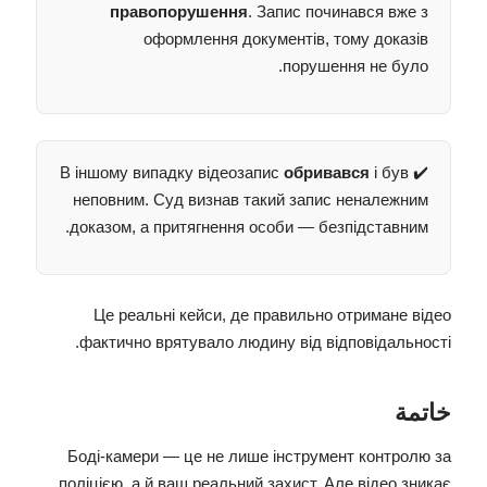
правопорушення
. Запис починався вже з
оформлення документів, тому доказів
порушення не було.
обривався
і був
✔️ В іншому випадку відеозапис
неповним. Суд визнав такий запис неналежним
доказом, а притягнення особи — безпідставним.
Це реальні кейси, де правильно отримане відео
фактично врятувало людину від відповідальності.
خاتمة
Боді-камери — це не лише інструмент контролю за
поліцією, а й ваш реальний захист. Але відео зникає