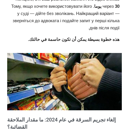
30 يوما
через
. Тому, якщо хочете використовувати його
у суді — дійте без зволікань. Найкращий варіант —
зверніться до адвоката і подайте запит у перші кілька
днів після події.
هذه خطوة بسيطة يمكن أن تكون حاسمة في حالتك.
إلغاء تجريم السرقة في عام 2024: ما مقدار الملاحقة
القضائية؟