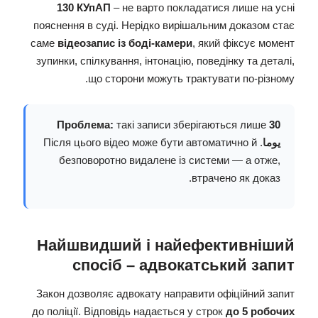
130 КУпАП
– не варто покладатися лише на усні
пояснення в суді. Нерідко вирішальним доказом стає
саме
відеозапис із боді-камери
, який фіксує момент
зупинки, спілкування, інтонацію, поведінку та деталі,
що сторони можуть трактувати по-різному.
Проблема:
такі записи зберігаються лише
30
يوما
. Після цього відео може бути автоматично й
безповоротно видалене із системи — а отже,
втрачено як доказ.
Найшвидший і найефективніший
спосіб – адвокатський запит
Закон дозволяє адвокату направити офіційний запит
до поліції. Відповідь надається у строк
до 5 робочих