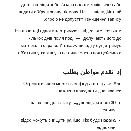
днів
, і поліція зобов’язана надати копію відео або
надати обґрунтовану відмову. Це — найнадійніший
спосіб не допустити знищення запису.
На практиці адвокати отримують відео вже протягом
кількох днів після події — і долучають його до
матеріалів справи. У такому випадку суд отримує
об’єктивну картину, а не лише слова поліцейського.
إذا تقدم مواطن بطلب
Отримати відео може і сам фігурант справи. Але
важливо врахувати два нюанси:
30 يوما
поліція має до
на відповідь на таку
заяву;
відео можуть знищити раніше, ніж буде надана
відповідь.