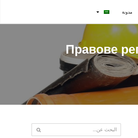
مدونة
Правове рег