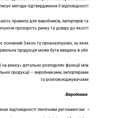
описує методи підтвердження її відповідності.
чають правила для виробників, імпортерів та
чуючи прозорість ринку та довіру до якості.
є основний Закон та проаналізуємо, за яких
івельна продукція може бути введена в обіг.
ї на ринку» детально розподіляє функції між
льної продукції – виробниками, імпортерами
та розповсюджувачами.
Виробники:
нак відповідності технічним регламентам.