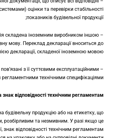
ної документації, що описує всі відповідні
системами) оцінки та перевірки стабільності
показників будівельної продукції;
ція складена іноземним виробником іншою
вну мову. Переклад декларації вноситься до
ією декларації, складеної іноземною мовою;
 пов’язані з її суттєвими експлуатаційними
и регламентними технічними специфікаціями.
 знак відповідності технічним регламентам
а будівельну продукцію або на етикетку, що
м, розбірливим та незмивним. У разі якщо це
, знак відповідності технічним регламентам
ся на упаковку або на супровідні документи.