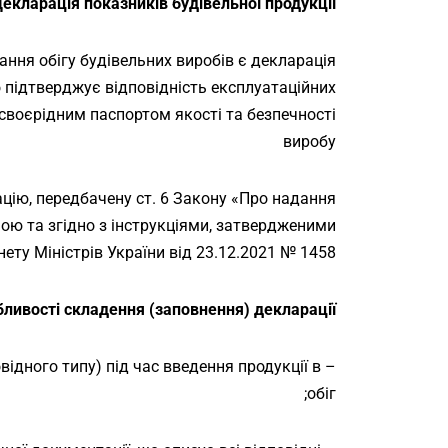
екларація показників будівельної продукції
ння обігу будівельних виробів є декларація
о підтверджує відповідність експлуатаційних
своєрідним паспортом якості та безпечності
виробу
цію, передбачену ст. 6 Закону «Про надання
мою та згідно з інструкціями, затвердженими
ету Міністрів України від 23.12.2021 № 1458.
ливості складення (заповнення) декларації:
овідного типу) під час введення продукції в
обіг;