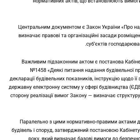
нормативних актів, що встановлюють вимоги д
Центральним документом є Закон України «Про над
визначає правові та організаційні засади розміщен
суб’єктів господарюва
Важливим підзаконним актом є постанова Кабінету
№1458 «Деякі питання надання будівельної п
декларації будівельних показників, інструкцію щодо ї
державну електронну систему у сфері будівництва (ЄДЕ
сторону реалізації вимог Закону — визначає структуру 
Паралельно з цими нормативно-правими актами ді
будівель і споруд, затверджений постановою Кабінету
року, який визначає базові вимоги до безпечно