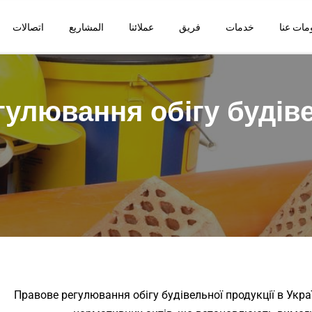
مات عنا
خدمات
فريق
عملائنا
المشاريع
اتصالات
улювання обігу будіве
Правове регулювання обігу будівельної продукції в Укра