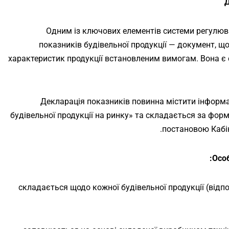
Д
Одним із ключових елементів системи регулюва
показників будівельної продукції — документ, щ
характеристик продукції встановленим вимогам. Вона є 
Декларація показників повинна містити інформа
будівельної продукції на ринку» та складається за фор
постановою Кабін
Особ
– складається щодо кожної будівельної продукції (відп