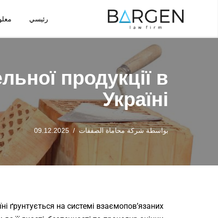
رئيسي
معلو
تخطى
إلى
المحتوى
льної продукції в
Україні
بواسطة
شركة محاماة الصفقات
09.12.2025
їні ґрунтується на системі взаємопов’язаних