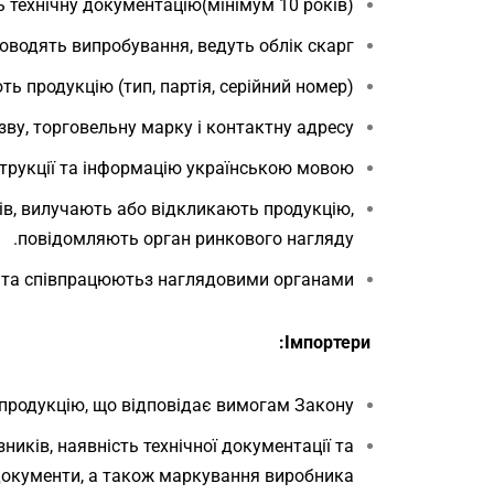
 технічну документацію(мінімум 10 років).
оводять випробування, ведуть облік скарг.
ь продукцію (тип, партія, серійний номер).
ву, торговельну марку і контактну адресу.
трукції та інформацію українською мовою.
ів, вилучають або відкликають продукцію,
повідомляють орган ринкового нагляду.
та співпрацюютьз наглядовими органами.
Імпортери:
 продукцію, що відповідає вимогам Закону.
ників, наявність технічної документації та
і документи, а також маркування виробника.