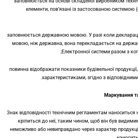
– заповнюється на основі складеної виробником техніч
елементи, пов’язані із застосованою системою (
– заповнюється державною мовою. У разі коли деклара
мовою, ніж державна, вона перекладається на держа
Електронної системи разом з коп
– повинна відображати показники будівельної продукції,
характеристиками, згідно з відповідним
Маркування та
Знак відповідності технічним регламентам наноситься н
кріпиться до неї, таким чином, щоб він був видими
неможливо або невиправдано через характер продукції
наносить