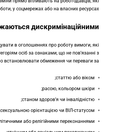
 зміни прямо впливають на роботодавців, які
боти, у соцмережах або на власних ресурсах.
ажаються дискримінаційними?
увати в оголошеннях про роботу вимоги, які
оріям осіб за ознаками, що не пов’язанні з
о встановлювати обмеження чи переваги за:
статтю або віком;
расою, кольором шкіри;
станом здоров’я чи інвалідністю;
сексуальною орієнтацією чи ВІЛ-статусом;
літичними або релігійними переконаннями;