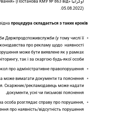
أوكرانيا
ування» (Постанова КМУ № 863 від
05.08.2022).
відна
процедура складається з таких кроків
оби Держпродспоживслужби (у тому числі її
аконодавства про рекламу щодо наявності
Порушення може бути виявлене як у рамках
іторингу, так і за скаргою будь-якої особи.
окол про адміністративне правопорушення.
а може вимагати документи та пояснення
ня. Скаржник/рекламодавець може надати
документи, усні чи письмові пояснення.
ва особа розглядає справу про порушення,
ення про наявність/відсутність порушення.