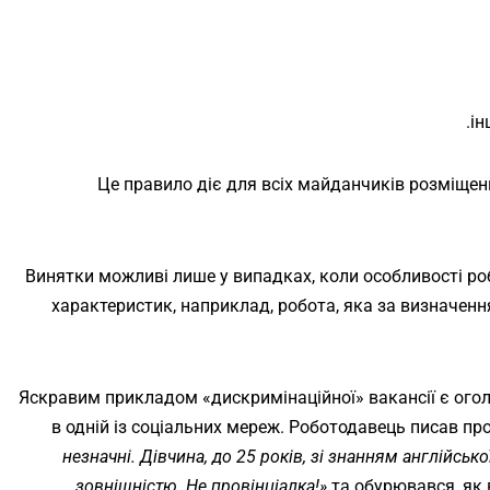
ін
Це правило діє для всіх майданчиків розміщен
Винятки можливі лише у випадках, коли особливості р
характеристик, наприклад, робота, яка за визначе
Яскравим прикладом «дискримінаційної» вакансії є ого
в одній із соціальних мереж. Роботодавець писав про
незначні. Дівчина, до 25 років, зі знанням англійсь
зовнішністю. Не провінціалка!»
та обурювався, як