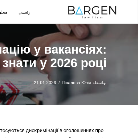
رئيسي
معلو
تخطى
إلى
المحتوى
ацію у вакансіях:
знати у 2026 році?
بواسطة
Пікалова Юлія
21.01.2026
 стосуються дискримінації в оголошеннях про