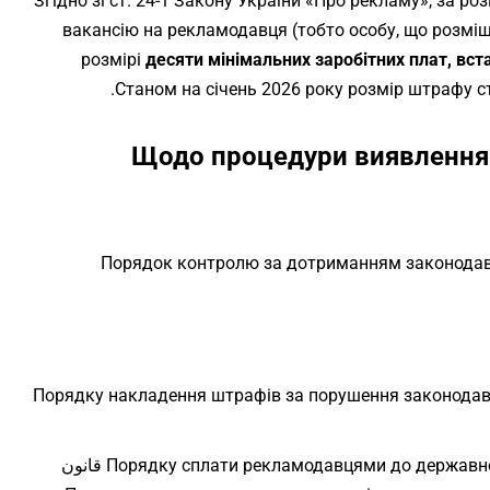
Згідно зі ст. 24-1 Закону України «Про рекламу», за 
вакансію на рекламодавця (тобто особу, що розмі
розмірі
десяти мінімальних заробітних плат, в
Станом на січень 2026 року розмір штрафу с
Щодо процедури виявлення 
Порядок контролю за дотриманням законодавс
Порядку накладення штрафів за порушення законодав
Порядку сплати рекламодавцями до державн
قانون