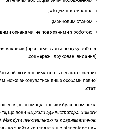
етнічним або соціальним походженням;
місцем проживання;
майновим станом;
шими ознаками, не пов’язаними з роботою.
ня вакансій (профільні сайти пошуку роботи,
соцмережі, друковані видання).
оботи об’єктивно вимагають певних фізичних
нням може виконуватись лише особами певної
статі.
лошення, інформація про яке була розміщена
 те, що вони
«Шукали адміністратора. Вимоги
кої. Має бути пунктуальною та з харизматичною
 важко знайти кандидата, що відповідає цим