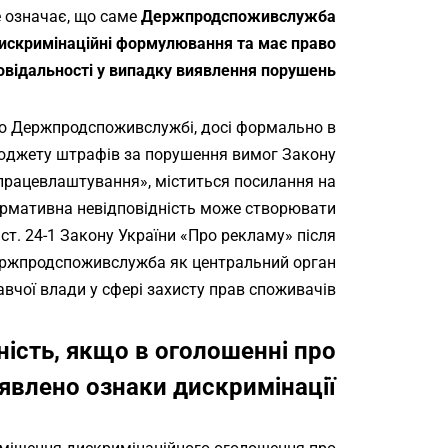
е означає, що саме
Держпродспоживслужба
дискримінаційні формулювання та має право
овідальності у випадку виявлення порушень
но Держпродспоживслужбі, досі формально в
юджету штрафів за порушення вимог Закону
 працевлаштування»
, міститься посилання на
ормативна невідповідність може створювати
ст. 24-1 Закону України «Про рекламу» після
ержпродспоживслужба як центральний орган
вчої влади у сфері захисту прав споживачів.
ність, якщо в оголошенні про
явлено ознаки дискримінації?