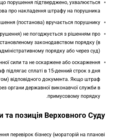
кщо порушення підтверджено, ухвалюється
ова про накладення штрафу на порушника.
Рішення (постанова) вручається порушнику.
орушення) не погоджується з рішенням про
встановленому законодавством порядку (в
адміністративному порядку або через суд).
нної сили та не оскаржене або оскарження
 підлягає сплаті в 15-денний строк з дня
ом) відповідного документа. Якщо штраф
ерез органи державної виконавчої служби в
примусовому порядку.
и та позиція Верховного Суду
ення перевірок бізнесу (мораторій на планові