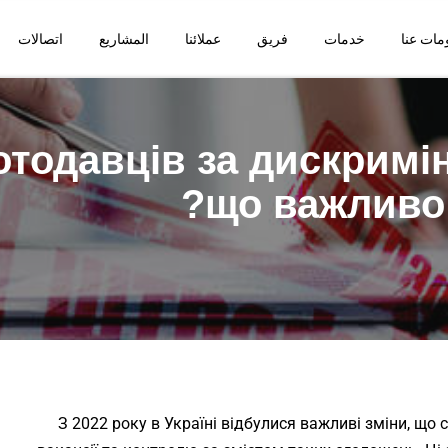
مات عنا
خدمات
فريق
عملائنا
المشاريع
اتصالات
одавців за дискримін
що важливо 
З 2022 року в Україні відбулися важливі зміни, що