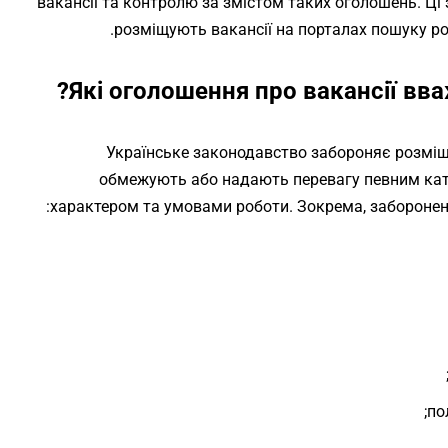
вакансії та контролю за змістом таких оголошень. Ці
розміщують вакансії на порталах пошуку ро
Які оголошення про вакансії вв
Українське законодавство забороняє розміщ
обмежують або надають перевагу певним катег
характером та умовами роботи. Зокрема, заборонен
по