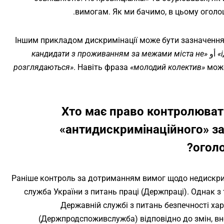
вимогам. Як ми бачимо, в цьому оголош
Іншим прикладом дискримінації може бути зазначення 
أو
«кандидати з проживанням за межами міста не
розглядаються»
. Навіть фраза
«молодий колектив»
може
Хто має право контролюват
«антидискримінаційного» з
огол
Раніше контроль за дотриманням вимог щодо недискри
служба України з питань праці (Держпраці). Однак з
Державній службі з питань безпечності ха
(Держпродспоживслужба) відповідно до змін, в