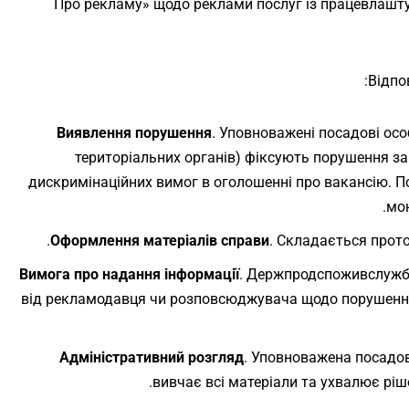
«Про рекламу» щодо реклами послуг із працевлашт
:
Відпо
Виявлення порушення
. Уповноважені посадові ос
територіальних органів) фіксують порушення з
дискримінаційних вимог в оголошенні про вакансію. 
мон
Оформлення матеріалів справи
. Складається прот
Вимога про надання інформації
. Держпродспоживслужб
від рекламодавця чи розповсюджувача щодо порушен
Адміністративний розгляд
. Уповноважена посадо
вивчає всі матеріали та ухвалює ріш