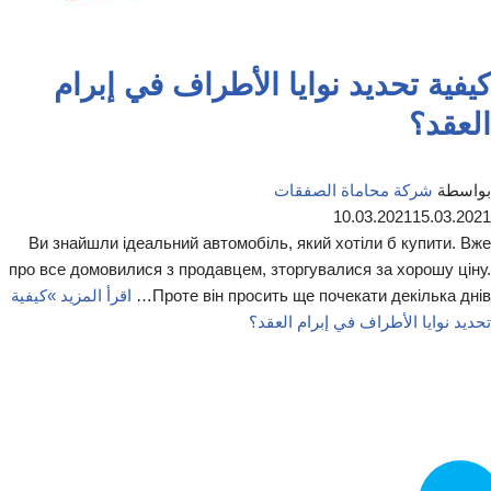
كيفية تحديد نوايا الأطراف في إبرام
العقد؟
بواسطة
شركة محاماة الصفقات
10.03.2021
15.03.2021
Ви знайшли ідеальний автомобіль, який хотіли б купити. Вже
про все домовилися з продавцем, зторгувалися за хорошу ціну.
Проте він просить ще почекати декілька днів…
اقرأ المزيد »
كيفية
تحديد نوايا الأطراف في إبرام العقد؟