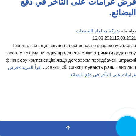
فرض غرامات على التأخر في دفع
البضائع.
بواسطة
شركة محاماة الصفقات
12.03.2021
15.03.2021
Трапляється, що покупець несвоєчасно розраховується за
товар. У такому випадку продавець може отримати додаткову
фінансову компенсацію якщо договором передбачені штрафні
санкції.🤑 Санкції бувають різні. Найбільш…
اقرأ المزيد »
فرض
غرامات على التأخر في دفع البضائع.
اتصل الآن