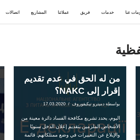
مات عنا
خدمات
فريق
عملائنا
المشاريع
اتصالات
فظية
من له الحق في عدم تقديم
إقرار إلى NAKC؟
بواسطة
دميترو نيكيفوروف
17.03.2020
اليوم، يحدد تشريع مكافحة الفساد دائرة معينة من
الأشخاص الملزمين بتقديم إعلان الدخل سنويًا
والإبلاغ عن التغييرات في وضع ممتلكاتهم. قائمة