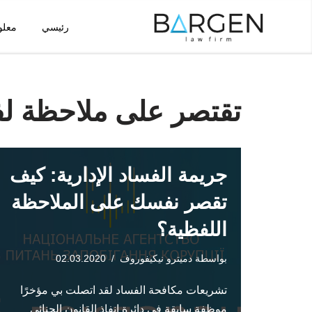
رئيسي
معلو
تخطى
إلى
المحتوى
تقتصر على ملاحظة ل
جريمة الفساد الإدارية: كيف
تقصر نفسك على الملاحظة
اللفظية؟
بواسطة
دميترو نيكيفوروف
02.03.2020
تشريعات مكافحة الفساد لقد اتصلت بي مؤخرًا
موظفة سابقة في دائرة إنفاذ القانون الجنائي