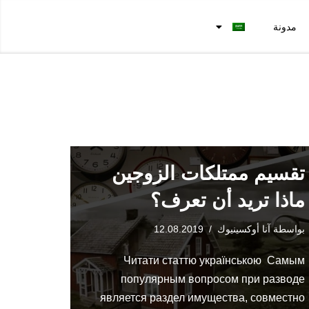
مدونة
تقسيم ممتلكات الزوجين
ماذا تريد أن تعرف؟
بواسطة
آنا أوكسينيوك
12.08.2019
Читати статтю українською Самым
популярным вопросом при разводе
является раздел имущества, совместно