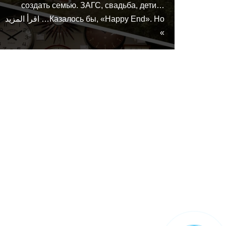
создать семью. ЗАГС, свадьба, дети…
Казалось бы, «Happy End». Но…
اقرأ المزيد
»