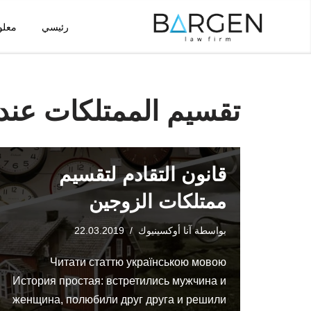
رئيسي
معلو
تخطى
إلى
المحتوى
تقسيم الممتلكات عند 
قانون التقادم لتقسيم
ممتلكات الزوجين
بواسطة
آنا أوكسينيوك
22.03.2019
Читати статтю українською мовою
История простая: встретились мужчина и
женщина, полюбили друг друга и решили