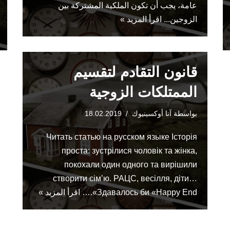
عامة، يجب أن تكون الملكية المشتركة بين
الزوجين...
اقرأ المزيد »
قانون التقادم لتقسيم
الممتلكات الزوجية
بواسطة
آنا أوكسينيوك
18.02.2019
Читать статью на русском языке Історія
проста: зустрілися чоловік та жінка,
покохали один одного та вирішили
створити сім’ю. РАЦС, весілля, діти…
Здавалось би «Happy End».…
اقرأ المزيد »