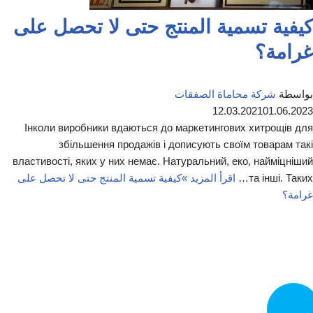
كيفية تسمية المنتج حتى لا تحصل على
غرامة؟
بواسطة
شركة محاماة الصفقات
12.03.2021
01.06.2023
Інколи виробники вдаються до маркетингових хитрощів для
збільшення продажів і дописують своїм товарам такі
властивості, яких у них немає. Натуральний, еко, найміцніший
та інші. Таких…
اقرأ المزيد »
كيفية تسمية المنتج حتى لا تحصل على
غرامة؟
تصل الآن