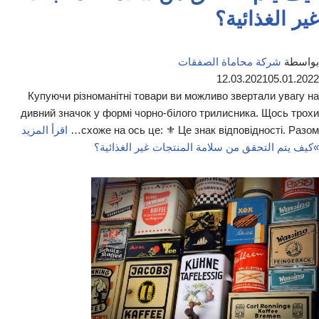
غير الغذائية؟
بواسطة
شركة محاماة الصفقات
12.03.2021
05.01.2022
Купуючи різноманітні товари ви можливо звертали увагу на
дивний значок у формі чорно-білого трилисника. Щось трохи
схоже на ось це: ⚜ Це знак відповідності. Разом…
اقرأ المزيد
»
كيف يتم التحقق من سلامة المنتجات غير الغذائية؟