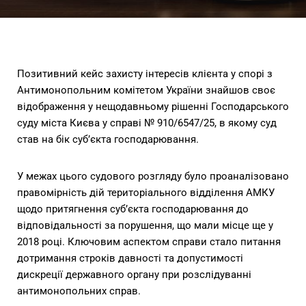
Позитивний кейс захисту інтересів клієнта у спорі з
Антимонопольним комітетом України знайшов своє
відображення у нещодавньому рішенні Господарського
суду міста Києва у справі № 910/6547/25, в якому суд
став на бік суб’єкта господарювання.
У межах цього судового розгляду було проаналізовано
правомірність дій територіального відділення АМКУ
щодо притягнення суб’єкта господарювання до
відповідальності за порушення, що мали місце ще у
2018 році. Ключовим аспектом справи стало питання
дотримання строків давності та допустимості
дискреції державного органу при розслідуванні
антимонопольних справ.