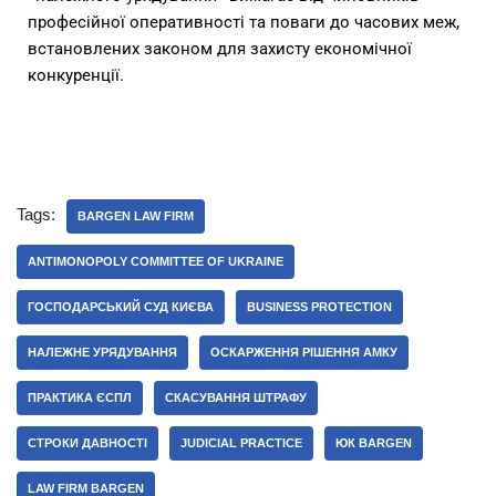
професійної оперативності та поваги до часових меж,
встановлених законом для захисту економічної
конкуренції.
Tags:
BARGEN LAW FIRM
ANTIMONOPOLY COMMITTEE OF UKRAINE
ГОСПОДАРСЬКИЙ СУД КИЄВА
BUSINESS PROTECTION
НАЛЕЖНЕ УРЯДУВАННЯ
ОСКАРЖЕННЯ РІШЕННЯ АМКУ
ПРАКТИКА ЄСПЛ
СКАСУВАННЯ ШТРАФУ
СТРОКИ ДАВНОСТІ
JUDICIAL PRACTICE
ЮК BARGEN
LAW FIRM BARGEN