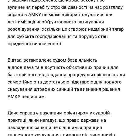
У рішенні підкреслено, що норма закону про
зупинення перебігу строків давності на час розгляду
справи в АМКУ не може використовуватися для
легітимізації необґрунтованого затягування
розслідування, оскільки це створює надмірний тягар
для суб’єкта господарювання та порушує стан
юридичної визначеності.
Відтак, встановлена судом бездіяльність
відповідача та відсутність об’єктивних причин для
багаторічного відкладання процедурних рішень стали
самостійною та достатньою підставою для повного
скасування штрафних санкцій та визнання рішення
АМКУ недійсним.
Дана справа є важливим орієнтиром у судовій
практиці, який нагадує, що право держави на
накладення санкцій не є вічним, а принцип
«належного урядування» вимагає від чиновників