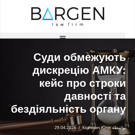
تخطى
إلى
المحتوى
Суди обмежують
дискрецію АМКУ:
кейс про строки
давності та
бездіяльність органу
بواسطة
Кісілевич Юлія
29.04.2026