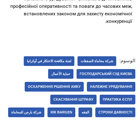
професійної оперативності та поваги до часових меж,
встановлених законом для захисту економічної
конкуренції.
الوسوم:
شركة محاماة الصفقات
لجنة مكافحة الاحتكار في أوكرانيا
ГОСПОДАРСЬКИЙ СУД КИЄВА
حماية الأعمال
ОСКАРЖЕННЯ РІШЕННЯ АМКУ
НАЛЕЖНЕ УРЯДУВАННЯ
СКАСУВАННЯ ШТРАФУ
ПРАКТИКА ЄСПЛ
СТРОКИ ДАВНОСТІ
الفقه
ЮК BARGEN
شركة بارجن للمحاماة