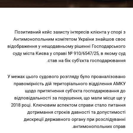
Позитивний кейс захисту інтересів клієнта у спорі з
Антимонопольним комітетом України знайшов своє
відображення у нещодавньому рішенні Господарського
суду міста Києва у справі № 910/6547/25, в якому суд
став на бік суб’єкта господарювання.
У межах цього судового розгляду було проаналізовано
правомірність дій територіального відділення АМКУ
щодо притягнення суб’єкта господарювання до
відповідальності за порушення, що мали місце ще у
2018 році. Ключовим аспектом справи стало питання
дотримання строків давності та допустимості
дискреції державного органу при розслідуванні
антимонопольних справ.