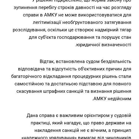
У рішенні підкреслено, що норма закону про
зупинення перебігу строків давності на час розгляду
справи в АМКУ не може використовуватися для
легітимізації необґрунтованого затягування
розслідування, оскільки це створює надмірний тягар
для суб’єкта господарювання та порушує стан
юридичної визначеності.
Відтак, встановлена судом бездіяльність
відповідача та відсутність об’єктивних причин для
багаторічного відкладання процедурних рішень стали
самостійною та достатньою підставою для повного
скасування штрафних санкцій та визнання рішення
АМКУ недійсним.
Дана справа є важливим орієнтиром у судовій
практиці, який нагадує, що право держави на
накладення санкцій не є вічним, а принцип
«належного урядування» вимагає від чиновників