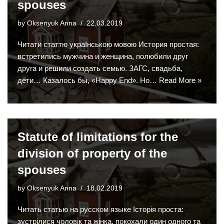
spouses
by
Oksenyuk Anna
22.03.2019
Читати статтю українською мовою История простая:
встретились мужчина и женщина, полюбили друг
друга и решили создать семью. ЗАГС, свадьба,
дети… Казалось бы, «Happy End». Но…
Read More »
Statute of limitations for the
division of property of the
spouses
by
Oksenyuk Anna
18.02.2019
Читать статью на русском языке Історія проста:
зустрілися чоловік та жінка, покохали один одного та