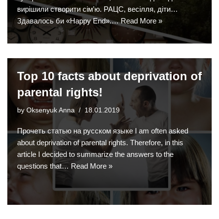
вирішили створити сім’ю. РАЦС, весілля, діти…
Здавалось би «Happy End».…
Read More »
Top 10 facts about deprivation of
parental rights!
by
Oksenyuk Anna
18.01.2019
Прочеть статью на русском языке I am often asked
about deprivation of parental rights. Therefore, in this
article I decided to summarize the answers to the
questions that…
Read More »