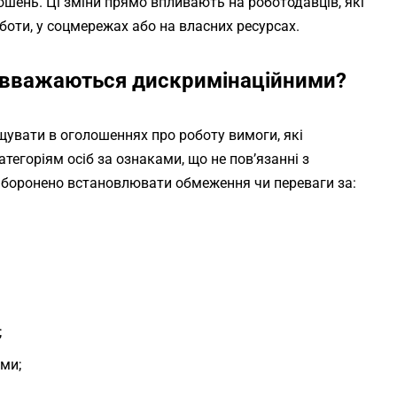
ошень. Ці зміни прямо впливають на роботодавців, які
боти, у соцмережах або на власних ресурсах.
ї вважаються дискримінаційними?
увати в оголошеннях про роботу вимоги, які
егоріям осіб за ознаками, що не пов’язанні з
аборонено встановлювати обмеження чи переваги за:
;
ми;