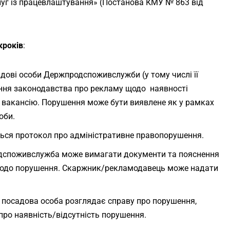
уг із працевлаштування» (Постанова КМУ № 863 від
кроків
:
адові особи Держпродспоживслужби (у тому числі її
ення законодавства про рекламу щодо наявності
 вакансію. Порушення може бути виявлене як у рамках
оби.
ться протокол про адміністративне правопорушення.
дспоживслужба може вимагати документи та пояснення
одо порушення. Скаржник/рекламодавець може надати
 посадова особа розглядає справу про порушення,
про наявність/відсутність порушення.