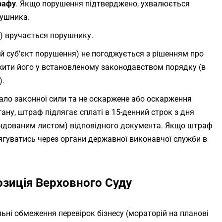
рафу
. Якщо порушення підтверджено, ухвалюється
рушника.
а) вручається порушнику.
ий суб’єкт порушення) не погоджується з рішенням про
жити його у встановленому законодавством порядку (в
).
ало законної сили та не оскаржене або оскарження
ну, штраф підлягає сплаті в 15-денний строк з дня
ндованим листом) відповідного документа. Якщо штраф
тягуватись через органи державної виконавчої служби в
озиція Верховного Суду
льні обмеження перевірок бізнесу (мораторій на планові