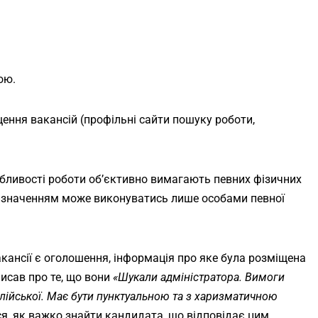
ою.
ення вакансій (профільні сайти пошуку роботи,
бливості роботи об’єктивно вимагають певних фізичних
визначенням може виконуватись лише особами певної
ансії є оголошення, інформація про яке була розміщена
писав про те, що вони
«Шукали адміністратора. Вимоги
нглійської. Має бути пунктуальною та з харизматичною
я, як важко знайти кандидата, що відповідає цим