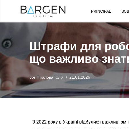
PRINCIPAL
SOB
Saltar
al
contenido
Штрафи для робот
що важливо знати
por
Пікалова Юлія
21.01.2026
З 2022 року в Україні відбулися важливі зм