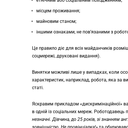
етнічним або соціальним походженням;
місцем проживання;
майновим станом;
іншими ознаками, не пов’язаними з робот
Це правило діє для всіх майданчиків розміщ
соцмережі, друковані видання).
Винятки можливі лише у випадках, коли осо
характеристик, наприклад, робота, яка за 
статі.
Яскравим прикладом «дискримінаційної» вак
в одній із соціальних мереж. Роботодавець 
незначні. Дівчина, до 25 років, зі знанням а
зовнішністю. Не провінціалка!»
та обурювавс