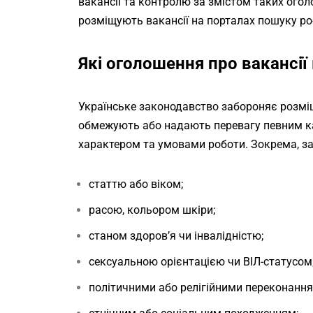
вакансії та контролю за змістом таких огол
розміщують вакансії на порталах пошуку ро
Які оголошення про вакансі
Українське законодавство забороняє розміщ
обмежують або надають перевагу певним кат
характером та умовами роботи. Зокрема, з
статтю або віком;
расою, кольором шкіри;
станом здоров’я чи інвалідністю;
сексуальною орієнтацією чи ВІЛ-статусом
політичними або релігійними переконання