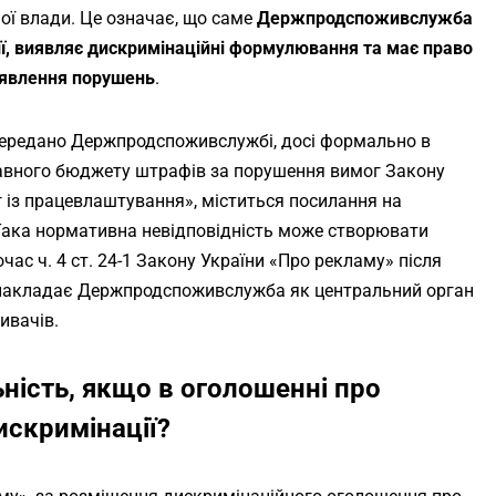
ої влади. Це означає, що саме
Держпродспоживслужба
ії, виявляє дискримінаційні формулювання та має право
виявлення порушень
.
передано Держпродспоживслужбі, досі формально в
вного бюджету штрафів за порушення вимог Закону
 із працевлаштування»
, міститься посилання на
Така нормативна невідповідність може створювати
час ч. 4 ст. 24-1 Закону України «Про рекламу» після
 накладає Держпродспоживслужба як центральний орган
ивачів.
ність, якщо в оголошенні про
искримінації?