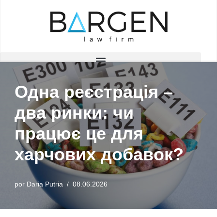
Saltar
al
contenido
Одна реєстрація –
два ринки: чи
працює це для
харчових добавок?
por
Daria Putria
08.06.2026