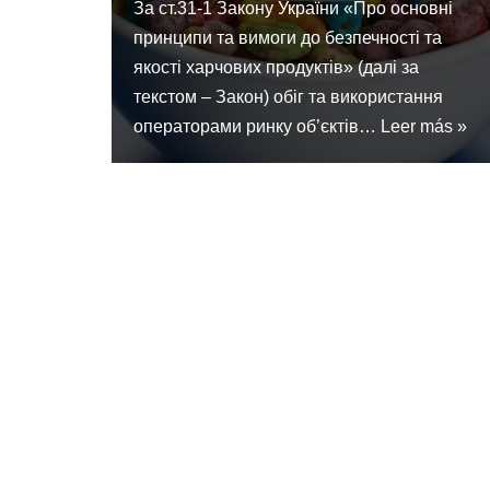
За ст.31-1 Закону України «Про основні
принципи та вимоги до безпечності та
якості харчових продуктів» (далі за
текстом – Закон) обіг та використання
операторами ринку об’єктів…
Leer más »