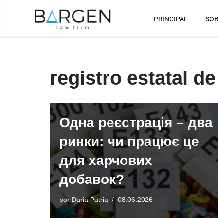
PRINCIPAL
SOB
Saltar
al
contenido
registro estatal de
Одна реєстрація – два
ринки: чи працює це
для харчових
добавок?
por
Daria Putria
08.06.2026