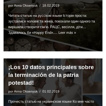
por
Anna Oksenyuk
18.02.2019
Читать статью на русском языке Історія проста:
зустрілися чоловік та жінка, покохали один одного та
вирішили створити сім’ю. РАЦС, весілля, діти…
Здавалось би «Happy End».…
Leer más »
¡Los 10 datos principales sobre
la terminación de la patria
potestad!
por
Anna Oksenyuk
01.02.2019
Прочесть статью на украинском языке Ко мне часто