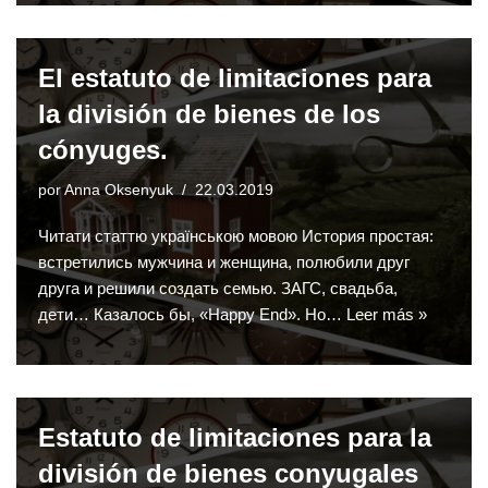
El estatuto de limitaciones para
la división de bienes de los
cónyuges.
por
Anna Oksenyuk
22.03.2019
Читати статтю українською мовою История простая:
встретились мужчина и женщина, полюбили друг
друга и решили создать семью. ЗАГС, свадьба,
дети… Казалось бы, «Happy End». Но…
Leer más »
Estatuto de limitaciones para la
división de bienes conyugales