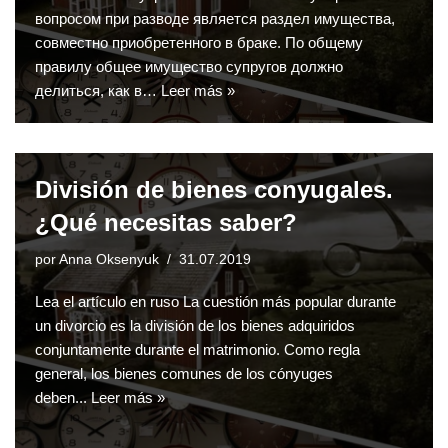
вопросом при разводе является раздел имущества,
совместно приобретенного в браке. По общему
правилу общее имущество супругов должно
делиться, как в…
Leer más »
División de bienes conyugales.
¿Qué necesitas saber?
por
Anna Oksenyuk
31.07.2019
Lea el artículo en ruso La cuestión más popular durante
un divorcio es la división de los bienes adquiridos
conjuntamente durante el matrimonio. Como regla
general, los bienes comunes de los cónyuges
deben...
Leer más »