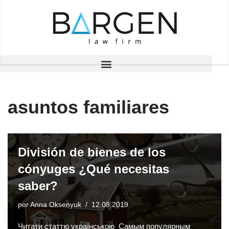
Saltar
al
contenido
asuntos familiares
División de bienes de los
cónyuges ¿Qué necesitas
saber?
por
Anna Oksenyuk
12.08.2019
Читати статтю українською Самым популярным