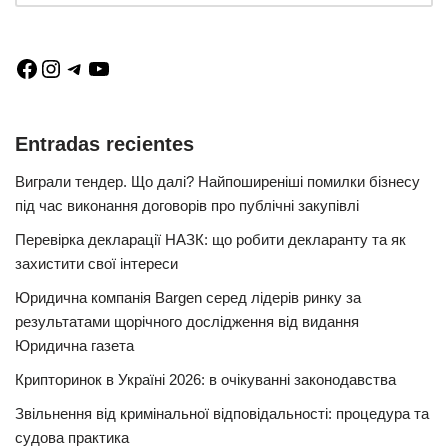
Entradas recientes
Виграли тендер. Що далі? Найпоширеніші помилки бізнесу
під час виконання договорів про публічні закупівлі
Перевірка декларації НАЗК: що робити декларанту та як
захистити свої інтереси
Юридична компанія Bargen серед лідерів ринку за
результатами щорічного дослідження від видання
Юридична газета
Крипторинок в Україні 2026: в очікуванні законодавства
Звільнення від кримінальної відповідальності: процедура та
судова практика