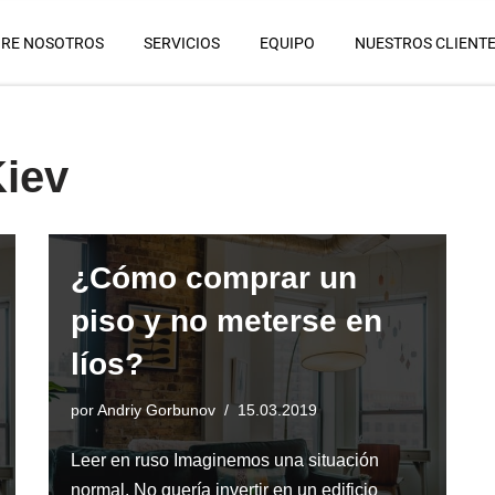
RE NOSOTROS
SERVICIOS
EQUIPO
NUESTROS CLIENT
Kiev
¿Cómo comprar un
piso y no meterse en
líos?
por
Andriy Gorbunov
15.03.2019
Leer en ruso Imaginemos una situación
normal. No quería invertir en un edificio