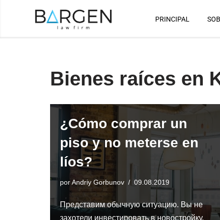
PRINCIPAL
SOB
Saltar
al
contenido
Bienes raíces en 
¿Cómo comprar un
piso y no meterse en
líos?
por
Andriy Gorbunov
09.08.2019
Представим обычную ситуацию. Вы не
захотели инвестировать в новостройку,