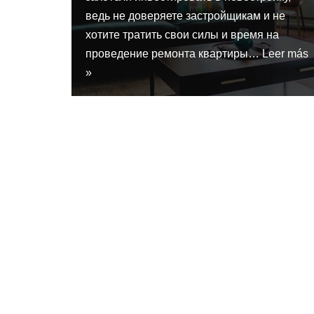
ведь не доверяете застройщикам и не
хотите тратить свои силы и время на
проведение ремонта квартиры…
Leer más
»