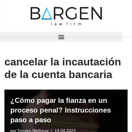
Saltar
al
contenido
cancelar la incautación
de la cuenta bancaria
¿Cómo pagar la fianza en un
proceso penal? Instrucciones
paso a paso
por
Dmytro Nikiforov
19.04.2023