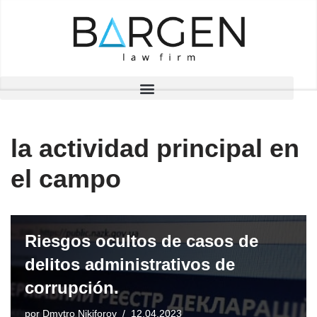
Saltar
al
contenido
la actividad principal en
el campo
Riesgos ocultos de casos de
delitos administrativos de
corrupción.
por
Dmytro Nikiforov
12.04.2023