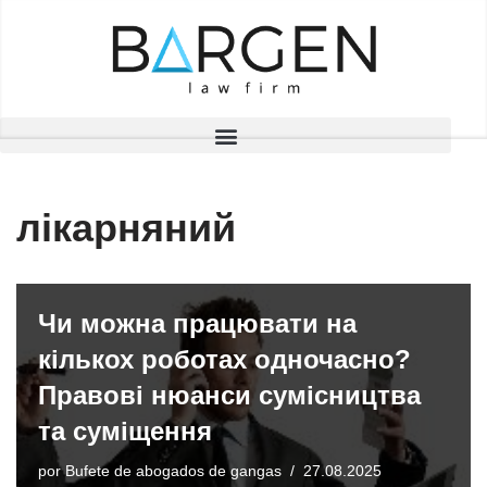
Saltar
al
contenido
лікарняний
Чи можна працювати на
кількох роботах одночасно?
Правові нюанси сумісництва
та суміщення
por
Bufete de abogados de gangas
27.08.2025