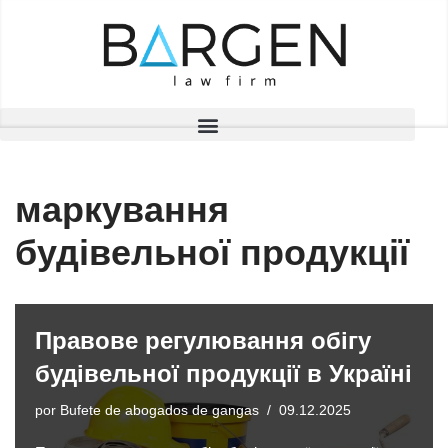
Saltar
al
contenido
маркування
будівельної продукції
Правове регулювання обігу
будівельної продукції в Україні
por
Bufete de abogados de gangas
09.12.2025