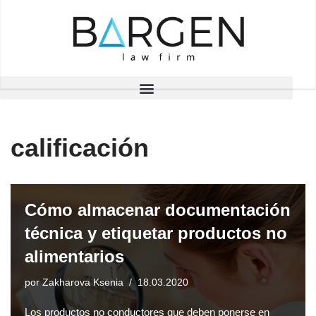
Saltar
al
contenido
calificación
Cómo almacenar documentación
técnica y etiquetar productos no
alimentarios
por
Zakharova Ksenia
18.03.2020
Los productos no conductores que deben ponerse en