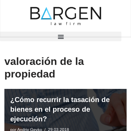
Saltar
al
contenido
valoración de la
propiedad
¿Cómo recurrir la tasación de
bienes en el proceso de
ejecución?
por
Andriy Gevko
29.03.2018