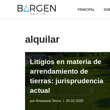
PRINCIPAL
SOB
Saltar
al
contenido
alquilar
Litigios en materia de
arrendamiento de
tierras: jurisprudencia
actual
por
Anastasia Smus
25.02.2025