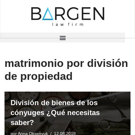
Saltar
al
contenido
matrimonio por división
de propiedad
División de bienes de los
cónyuges ¿Qué necesitas
saber?
por
Anna Oksenyuk
12.08.2019