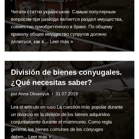
Читати статтю українською Самым популярным
вопросом при разводе является раздел имущества,
совместно приобретенного в браке. По общему
правилу общее имущество супругов должно
делиться, как в…
Leer más »
División de bienes conyugales.
¿Qué necesitas saber?
por
Anna Oksenyuk
31.07.2019
Lea el artículo en ruso La cuestión más popular durante
un divorcio es la división de los bienes adquiridos
conjuntamente durante el matrimonio. Como regla
general, los bienes comunes de los cónyuges
deben...
Leer más »