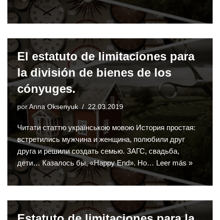
El estatuto de limitaciones para
la división de bienes de los
cónyuges.
por
Anna Oksenyuk
22.03.2019
Читати статтю українською мовою История простая:
встретились мужчина и женщина, полюбили друг
друга и решили создать семью. ЗАГС, свадьба,
дети… Казалось бы, «Happy End». Но…
Leer más »
Estatuto de limitaciones para la