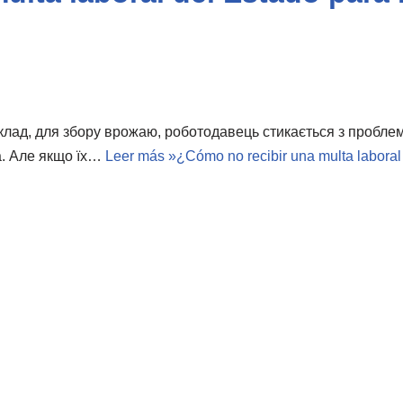
клад, для збору врожаю, роботодавець стикається з пробле
а. Але якщо їх…
Leer más »
¿Cómo no recibir una multa laboral