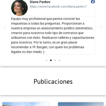
Tania Mikhalchuk
https://www.facebook.com/tanya.mikhalchuk.1
Estoy muy agradecido con Bargen Law Firm por su
Un eq
asesoramiento legal. Con prontitud, profesionalidad y en
Decis
tico,
un lenguaje comprensible. Ahora solo aquí para obtener
favor
ayuda en el campo legal. ¡Te lo aconsejo!
ciones
Publicaciones