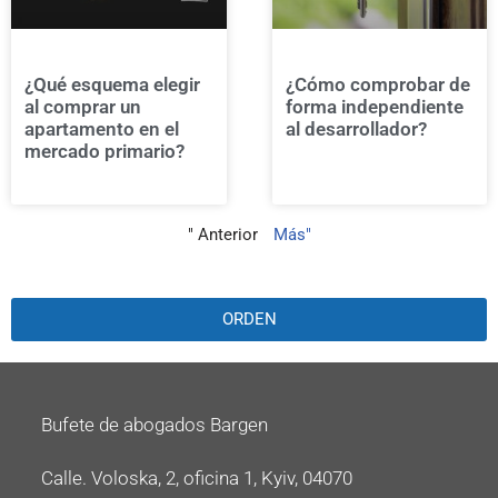
¿Qué esquema elegir
¿Cómo comprobar de
al comprar un
forma independiente
apartamento en el
al desarrollador?
mercado primario?
" Anterior
Más"
ORDEN
Bufete de abogados Bargen
Calle. Voloska, 2, oficina 1, Kyiv, 04070