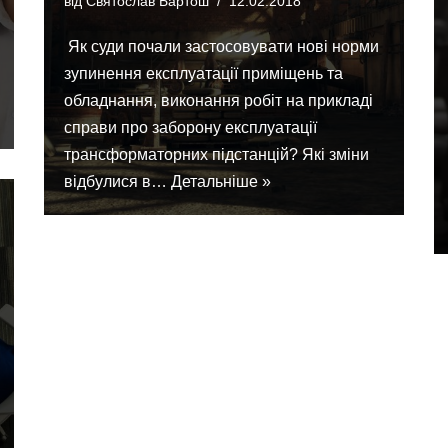
від
Святослав Бартош
12.02.2018
Як суди почали застосовувати нові норми
зупинення експлуатації приміщень та
обладнання, виконання робіт на прикладі
справи про заборону експлуатації
трансформаторних підстанцій? Які зміни
відбулися в…
Детальніше »