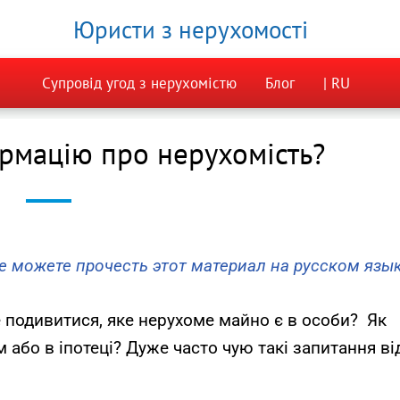
Юристи з нерухомості
Супровід угод з нерухомістю
Блог
| RU
рмацію про нерухомість?
е можете прочесть этот материал на русском язы
е подивитися, яке нерухоме майно є в особи? Як
 або в іпотеці? Дуже часто чую такі запитання ві