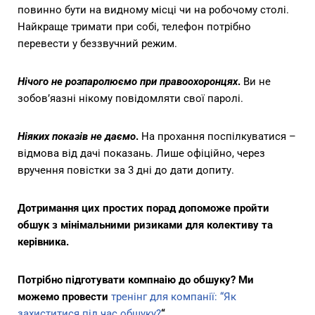
повинно бути на видному місці чи на робочому столі.
Найкраще тримати при собі, телефон потрібно
перевести у беззвучний режим.
Нічого не розпаролюємо при правоохоронцях
.
Ви не
зобов’яазні нікому повідомляти свої паролі.
Ніяких показів не даємо
.
На прохання поспілкуватися –
відмова від дачі показань. Лише офіційно, через
вручення повістки за 3 дні до дати допиту.
Дотримання цих простих порад допоможе пройти
обшук з мінімальними ризиками для колективу та
керівника.
Потрібно підготувати компнаію до обшуку? Ми
можемо провести
тренінг для компанії: “Як
захиститися під час обшуку?
“