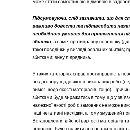
може стати самостійною відмовою в задоволе
Підсумовуючи
,
слід зазначити, що для с
важливо довести та підтвердити
наяв
необхідною умовою для притягнення під
збитків
, а саме: протиправну поведінку (дія
такої поведінки у вигляді реальних збитків;
збитками; вину підрядника.
У таких категоріях справ протиправність пов
по договору щодо якості виконаних робіт (не
вимог щодо якості матеріалів, тощо). Причи
збитками буде виражатись в тому, що у зв`я
належної якості робіт, замовник не може ви
інші негативні наслідки, а тому змушений по
Встановлення дійсної вартості матеріалів та р
недоліків, буде свідчити про реальність витра