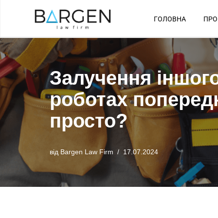
ГОЛОВНА
ПРО
Перейти
до
вмісту
Залучення іншого
роботах попередн
просто?
від
Bargen Law Firm
17.07.2024