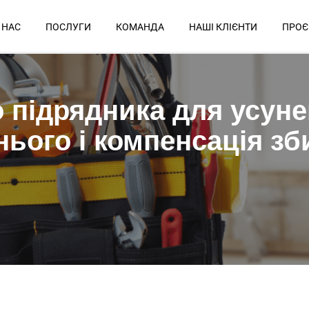
 НАС
ПОСЛУГИ
КОМАНДА
НАШІ КЛІЄНТИ
ПРОЄ
 підрядника для усуне
ього і компенсація зби