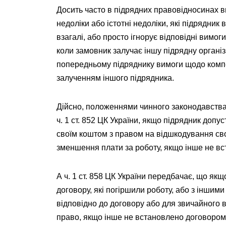
Досить часто в підрядних правовідносинах в
недоліки або істотні недоліки, які підрядни
взагалі, або просто ігнорує відповідні вимо
коли замовник залучає іншу підрядну органі
попередньому підряднику вимоги щодо компенса
залученням іншого підрядника.
Дійсно, положеннями чинного законодавства
ч. 1 ст. 852 ЦК України, якщо підрядник допу
своїм коштом з правом на відшкодування сво
зменшення плати за роботу, якщо інше не в
А ч. 1 ст. 858 ЦК України передбачає, що як
договору, які погіршили роботу, або з іншим
відповідно до договору або для звичайного 
право, якщо інше не встановлено договором 