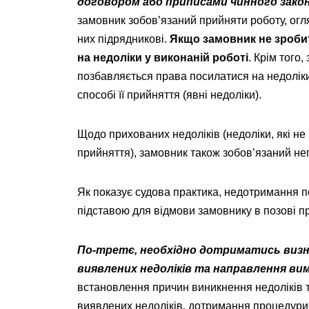
договором або приписами чинного зако
замовник зобов’язаний прийняти роботу, огля
них підрядникові.
Якщо замовник не зробит
на недоліки у виконаній роботі
. Крім того
позбавляється права посилатися на недоліки
способі її прийняття (явні недоліки).
Щодо прихованих недоліків (недоліки, які не
прийняття), замовник також зобов’язаний не
Як показує судова практика, недотримання 
підставою для відмови замовнику в позові п
По-третє, необхідно дотриматись визн
виявлених недоліків
та направлення вим
встановлення причин виникнення недоліків та
виявлених недоліків, дотримання процедури 