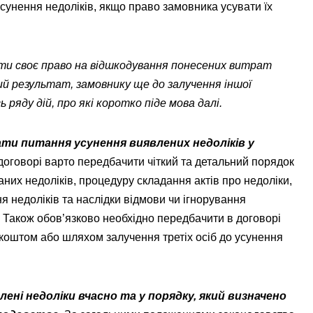
усунення недоліків, якщо право замовника усувати їх
ти своє право на відшкодування понесених витрат
й результат, замовнику ще до залучення іншої
 ряду дій, про які коротко піде мова далі.
ти питання усунення виявлених недоліків у
 договорі варто передбачити чіткий та детальний порядок
аних недоліків, процедуру складання актів про недоліки,
 недоліків та наслідки відмови чи ігнорування
 Також обов’язково необхідно передбачити в договорі
коштом або шляхом залучення третіх осіб до усунення
лені недоліки вчасно та у порядку, який визначено