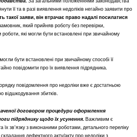
нодавства.
За загальними положеннями законодавства
нути її та в разі виявлення недоліків негайно заявити про
ь такої заяви, він втрачає право надалі посилатися
, замовник, який прийняв роботу без перевірки,
 роботи, які могли бути встановлені при звичайному
 могли бути встановлені при звичайному способі її
гайно повідомити про їх виявлення підрядника.
порядку повідомлення про недоліки вже є достатньою
ро відшкодування збитків.
аченої договором процедури оформлення
оги підряднику щодо їх усунення.
Важливим є
 їх зв’язку з виконаними роботами, детального переліку
складання дефектного акту/акту про недоліки з