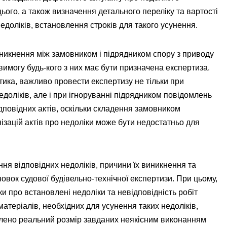
ого, а також визначення детального переліку та вартості
недоліків, встановлення строків для такого усунення.
иникнення між замовником і підрядником спору з приводу
 вимогу будь-кого з них має бути призначена експертиза.
тика, важливо провести експертизу не тільки при
доліків, але і при ігноруванні підрядником повідомлень
дповідних актів, оскільки складення замовником
ізацій актів про недоліки може бути недостатньо для
я відповідних недоліків, причини їх виникнення та
новок судової будівельно-технічної експертизи. При цьому,
ки про встановлені недоліки та невідповідність робіт
 матеріалів, необхідних для усунення таких недоліків,
лено реальний розмір завданих неякісним виконанням