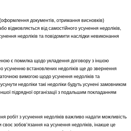
 (оформлення документів, отримання висновків)
або відмовляється від самостійного усунення недоліків,
унення недоліків та повідомити наслідки невиконання
еною є помилка щодо укладення договору з іншою
по усуненню встановлених недоліків ще до звернення
таточною вимогою щодо усунення недоліків та
 усунути недоліки такі недоліки будуть усунені замовником
іншої підрядної організації з подальшим покладанням
ня робіт з усунення недоліків важливо надати можливість
 своє зобов’язання на усунення недоліків, інакше це