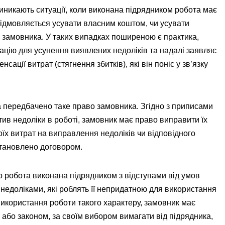
иникають ситуації, коли виконана підрядником робота має
к відмовляється усувати власним коштом, чи усувати
ги замовника. У таких випадках поширеною є практика,
зацію для усунення виявлених недоліків та надалі заявляє
ції витрат (стягнення збитків), які він поніс у зв’язку
 передбачено таке право замовника. Згідно з приписами
стив недоліки в роботі, замовник має право виправити їх
їх витрат на виправлення недоліків чи відповідного
становлено договором.
що робота виконана підрядником з відступами від умов
и недоліками, які роблять її непридатною для використання
використання роботи такого характеру, замовник має
або законом, за своїм вибором вимагати від підрядника,