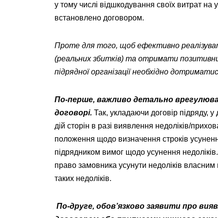
у тому числі відшкодування своїх витрат на 
встановлено договором.
Проте для того, щоб ефективно реалізува
(реальних збитків) та отримати позитивни
підрядної організації необхідно дотриматись
По-перше, важливо детально врегулюва
договорі.
Так, укладаючи договір підряду, у
дій сторін в разі виявлення недоліків/прихов
положення щодо визначення строків усунення
підрядником вимог щодо усунення недоліків.
право замовника усунути недоліків власним 
таких недоліків.
По-друге, обов’язково заявити про вияв