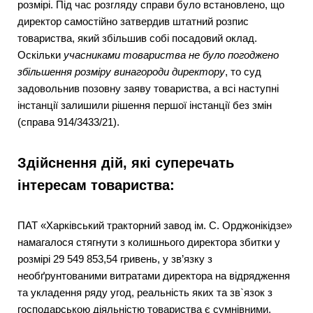
розмірі. Під час розгляду справи було встановлено, що
директор самостійно затвердив штатний розпис
товариства, який збільшив собі посадовий оклад.
Оскільки
учасниками товариства не було погоджено
збільшення розміру винагороди директору
, то суд
задовольнив позовну заяву товариства, а всі наступні
інстанції залишили рішення першої інстанції без змін
(справа 914/3433/21).
Здійснення дій, які суперечать
інтересам товариства:
ПАТ «Харківський тракторний завод ім. С. Орджонікідзе»
намагалося стягнути з колишнього директора збитки у
розмірі 29 549 853,54 гривень, у зв’язку з
необґрунтованими витратами директора на відрядження
та укладення ряду угод, реальність яких та зв`язок з
господарською діяльністю товариства є сумнівними.