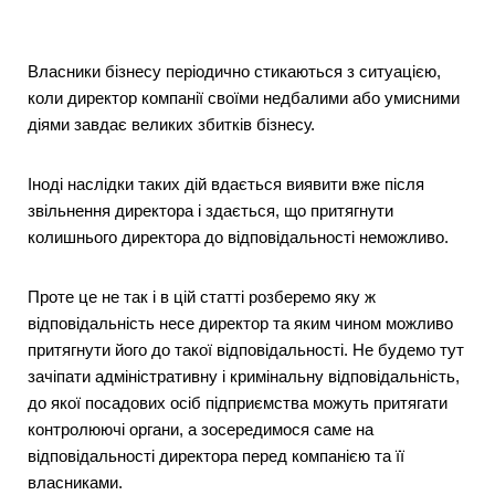
Власники бізнесу періодично стикаються з ситуацією,
коли директор компанії своїми недбалими або умисними
діями завдає великих збитків бізнесу.
Іноді наслідки таких дій вдається виявити вже після
звільнення директора і здається, що притягнути
колишнього директора до відповідальності неможливо.
Проте це не так і в цій статті розберемо яку ж
відповідальність несе директор та яким чином можливо
притягнути його до такої відповідальності. Не будемо тут
зачіпати адміністративну і кримінальну відповідальність,
до якої посадових осіб підприємства можуть притягати
контролюючі органи, а зосередимося саме на
відповідальності директора перед компанією та її
власниками.