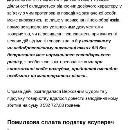
діяльності складаються відносини довірчого характеру, у
зв`язку з чим протиправна поведінка зазначеної особи
може виражатись не лише у невиконанні нею обов`язків,
прямо встановлених установчими документами
товариства, чи перевищенні повноважень при вчиненні
певних дій від імені товариства, а й
у неналежному
чи
недобросовісному виконанні таких дій без
дотримання меж нормального господарського
ризику
, з особистою заінтересованістю
чи при
зловживанні своїм розсудом, прийнятті очевидно
необачних чи марнотратних рішень
.
Справа двічі розглядалася Верховним Судом та у
підсумку товариству вдалося довести заподіяння йому
збитків на суму 8 592 727,83 гривень.
Помилкова сплата податку всупереч