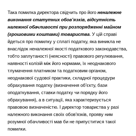
Така помилка директора свідчить про його
неналежне
виконання статутних обов’язків, відсутність
належної обачливості при розпорядженні майном
(грошовими коштами) товариства
. У цій справі
йдеться про помилку у сплаті податку, яка виникла не
внаслідок неналежної якості податкового законодавства,
тобто заплутаності (неясності) правового регулювання,
наявності колізій між його нормами, їх неоднакового
тлумачення платником та податковим органом,
неоднакової судової практики, складної процедури
обрахування податку (визначення об’єкту, бази
оподаткування, ставки податку чи порядку його
обрахування), а в ситуації, яка характеризується
правовою визначеністю. І директор товариства у разі
належного виконання своїх обов’язків, прояву ним
розумної обачливості мав би не припуститися такої
помилки.