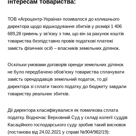
інтересам товариства:
ТОВ «Агроцентр-Україна» позивалося до колишнього
директора щодо відшкодування збитків у розмірі 1 406
689,28 гривень у зв’язку з тим, що він за рахунок коштів
товариства безпідставно провів податкові платежі
замість фізичних осіб – власників земельних ділянок.
Оскільки умовами договорів оренди земельних ділянок
не було передбачено обов’язку товариства сплачувати
замість орендодавців земельний податок, то дії
директора зі сплати такого податку до бюджету завдали
товариству реальних збитків.
Дії директора класифікувалися як помилкова сплата
податку. Водночас Верховний Суд у складі колегії суддів
Касаційного господарського суду зробив такий висновок
(постанова від 24.02.2021 у справі №904/982/19):