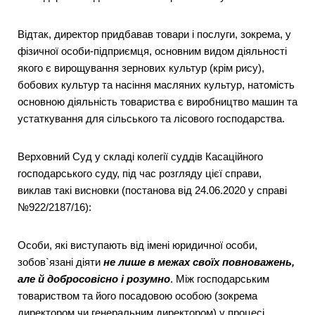
Відтак, директор придбавав товари і послуги, зокрема, у
фізичної особи-підприємця, основним видом діяльності
якого є вирощування зернових культур (крім рису),
бобових культур та насіння масляних культур, натомість
основною діяльність товариства є виробництво машин та
устаткування для сільського та лісового господарства.
Верховний Суд у складі колегії суддів Касаційного
господарського суду, під час розгляду цієї справи,
виклав такі висновки (постанова від 24.06.2020 у справі
№922/2187/16):
Особи, які виступають від імені юридичної особи,
зобов`язані діяти
не лише в межах своїх повноважень,
але й добросовісно і розумно
. Між господарським
товариством та його посадовою особою (зокрема
директором чи генеральним директором) у процесі