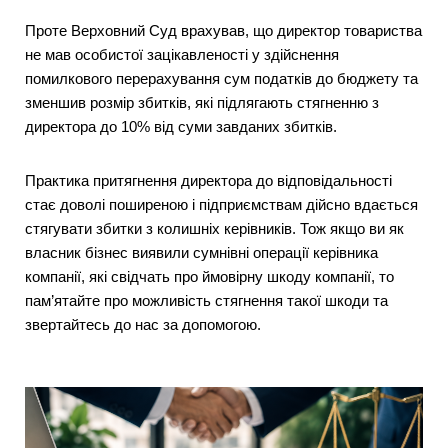
Проте Верховний Суд врахував, що директор товариства
не мав особистої зацікавленості у здійснення
помилкового перерахування сум податків до бюджету та
зменшив розмір збитків, які підлягають стягненню з
директора до 10% від суми завданих збитків.
Практика притягнення директора до відповідальності
стає доволі поширеною і підприємствам дійсно вдається
стягувати збитки з колишніх керівників. Тож якщо ви як
власник бізнес виявили сумнівні операції керівника
компанії, які свідчать про ймовірну шкоду компанії, то
пам’ятайте про можливість стягнення такої шкоди та
звертайтесь до нас за допомогою.