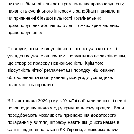
викритті більшої кількості кримінальних правопорушень;
наявність суспільного інтересу в запобіганні, виявленні
чи припиненні більшої кількості кримінальних
правопорушень або інших більш тяжких кримінальних
правопорушень»
По-друге, поняття «суспільного інтересу» в контексті
укладення угод є оціночним і нормативно не закріпленим,
що створює правову невизначеність. Крім того,
відсутність чіткої регламентації порядку ініціювання,
обговорення та коригування умов угоди ускладнює її
реалізацію на практиці.
З 1 листопада 2024 року в Україні набрали чинності певні
нововведення щодо угод у кримінальному процесі. Вони
передбачають можливість призначення додаткового
покарання у вигляді штрафу, навіть якщо його немає в
санкції відповідної статті КК України, з максимальним