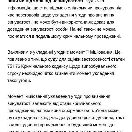
вини чи відмова від невинуватості
. Будь-яка
інформація, що стає відомою слідчому чи прокурору під
час переговорів щодо укладення угоди про визнання
винуватості, не може бути використана як доказ для
доведення винуватості особи. На неї також не можна
посилатися в подальшому кримінальному провадженні.
Важливим в укладанні угоди є момент її ініціювання. Це
пов’язано з тим, що суду для оцінки застосовності статей
75 і 76 Кримінального кодексу щодо випробувального
строку необхідно чітко визначити момент укладання
такої угоди.
Момент ініціювання укладення угоди про визнання
винуватості залежить від стадії кримінального
провадження, на якій вона оформлюється. Угода може
бути укладена як під час досудового розслідування, так і
в ході судового провадження в будь-який момент до
виходу суду до нарадчої кімнати для ухвалення вироку.