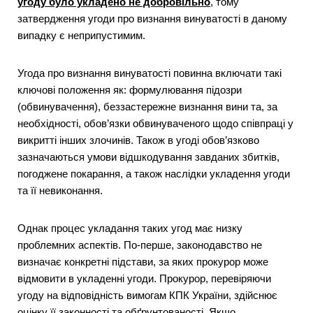
угоду було укладено не добровільно
, тому
затвердження угоди про визнання винуватості в даному
випадку є неприпустимим.
Угода про визнання винуватості повинна включати такі
ключові положення як: формулювання підозри
(обвинувачення), беззастережне визнання вини та, за
необхідності, обов’язки обвинуваченого щодо співпраці у
викритті інших злочинів. Також в угоді обов’язково
зазначаються умови відшкодування завданих збитків,
погоджене покарання, а також наслідки укладення угоди
та її невиконання.
Однак процес укладання таких угод має низку
проблемних аспектів. По-перше, законодавство не
визначає конкретні підстави, за яких прокурор може
відмовити в укладенні угоди. Прокурор, перевіряючи
угоду на відповідність вимогам КПК України, здійснює
оцінку її законності та обґрунтованості. Якщо