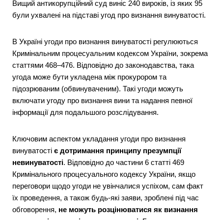
Вищий антикорупційний суд виніс 240 вироків, із яких 95
були ухвалені на підставі угод про визнання винуватості.
В Україні угоди про визнання винуватості регулюються
Кримінальним процесуальним кодексом України, зокрема
статтями 468–476. Відповідно до законодавства, така
угода може бути укладена між прокурором та
підозрюваним (обвинуваченим). Такі угоди можуть
включати угоду про визнання вини та надання певної
інформації для подальшого розслідування.
Ключовим аспектом укладання угоди про визнання
винуватості
є дотримання принципу презумпції
невинуватості
. Відповідно до частини 6 статті 469
Кримінального процесуального кодексу України, якщо
переговори щодо угоди не увінчалися успіхом, сам факт
їх проведення, а також будь-які заяви, зроблені під час
обговорення,
не можуть розцінюватися як визнання