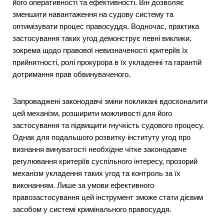
його оперативності та ефективності. Він дозволяє
зменшити навантаження на судову систему та
оптимізувати процес правосуддя. Водночас, практика
застосування таких угод демонструє певні виклики,
зокрема щодо правової невизначеності критеріїв їх
прийнятності, ролі прокурора в їх укладенні та гарантій
дотримання прав обвинуваченого.
Запроваджені законодавчі зміни покликані вдосконалити
цей механізм, розширити можливості для його
застосування та підвищити гнучкість судового процесу.
Однак для подальшого розвитку інституту угод про
визнання винуватості необхідне чітке законодавче
регулювання критеріїв суспільного інтересу, прозорий
механізм укладення таких угод та контроль за їх
виконанням. Лише за умови ефективного
правозастосування цей інструмент зможе стати дієвим
засобом у системі кримінального правосуддя.