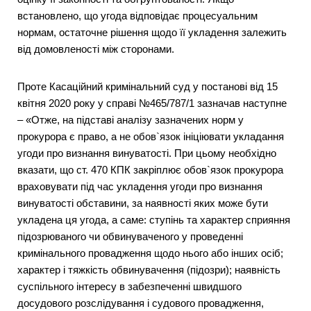
встановлено, що угода відповідає процесуальним
нормам, остаточне рішення щодо її укладення залежить
від домовленості між сторонами.
Проте Касаційний кримінальний суд у постанові від 15
квітня 2020 року у справі №465/787/1 зазначав наступне
– «Отже, на підставі аналізу зазначених норм у
прокурора є право, а не обов`язок ініціювати укладання
угоди про визнання винуватості. При цьому необхідно
вказати, що ст. 470 КПК закріплює обов`язок прокурора
враховувати під час укладення угоди про визнання
винуватості обставини, за наявності яких може бути
укладена ця угода, а саме: ступінь та характер сприяння
підозрюваного чи обвинуваченого у проведенні
кримінального провадження щодо нього або інших осіб;
характер і тяжкість обвинувачення (підозри); наявність
суспільного інтересу в забезпеченні швидшого
досудового розслідування і судового провадження,