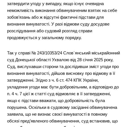
затвердити угоду у випадку, якщо існує очевидна
неможливість виконання обвинуваченим взятих на себе
зобов’язань або ж відсутні фактичні підстави для
визнання винуватості. У разі відмови суду досудове
розслідування або судовий розгляд справи
продовжується у загальному порядку.
Так у справі № 243/10353/24 Слов`янський міськрайонний
суд Донецької області Ухвалою від 28 січня 2025 року,
Суд, вислухавши сторони та дослідивши зміст угоди про
визнання винуватості, дійшов висновку про відмову в її
затвердженні. Згідно з ч. 6 ст. 474 КПК України,
укладення угоди має бути добровільним, а відповідно до
п. 4 ч. 7 цієї ж статті суд відмовляє в її затвердженні,
якщо є підстави вважати, що добровільність була
порушена. Оскільки в судовому засіданні обвинувачена
заявила, що не визнає своєї винуватості в повному
обсязі пред’явленого обвинувачення, суд встановив, що