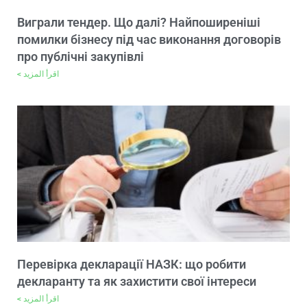
Виграли тендер. Що далі? Найпоширеніші
помилки бізнесу під час виконання договорів
про публічні закупівлі
اقرأ المزيد >
Перевірка декларації НАЗК: що робити
декларанту та як захистити свої інтереси
اقرأ المزيد >