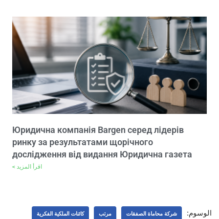
Юридична компанія Bargen серед лідерів
ринку за результатами щорічного
дослідження від видання Юридична газета
اقرأ المزيد >
الوسوم:
شركة محاماة الصفقات
مرتب
كائنات الملكية الفكرية