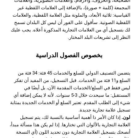
الصحيحة، والحروف، والأرقام، والعلامات التصويرية، والعلامات
المجمعة (كلمة + صورة)، بالإضافة إلى العلامات اللفظية غير
القياسية: ثلاثية الأبعاد، والملونة مثل العلامة اللفظية، والعلامات
اللفظية الصوتية. سأقول على الفور أن ليس كل البلدان تسمح
لك بتسجيل أي من العلامات التجارية المذكورة أعلاه. يجب عليك
النظر إلى تشريعات البلد المختار.
بخصوص الفصول الدراسية
يتضمن التصنيف الدولي للسلع والخدمات 45 فئة: 34 فئة من
السلع و11 فئة من الخدمات. قبل التسجيل، من المفيد أن تفكر
ليس فقط في السلع/الخدمات المقدمة الآن، بل أيضًا في
المستقبل: ما سيحدث خلال 3-5 سنوات. لأنه لا يمكن إضافة أي
شيء إلى الطلب المقدم. تعتبر السلع أو الخدمات الجديدة بمثابة
تسجيل علامة تجارية جديدة.
لون.
إذا كان الأمر ذا أهمية أساسية بالنسبة لك، يتم تسجيل
العلامة التجارية بالألوان التي تختارها. إذا لم يكن هذا مسألة مبدأ،
أنصحك بتسجيل العلامة التجارية دون تحديد اللون (أي النسخة