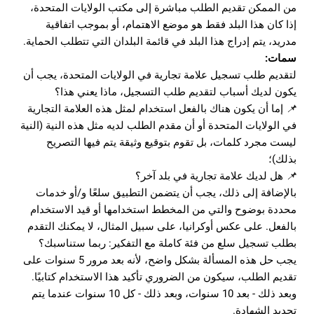
من الممكن تقديم الطلب مباشرة إلى مكتب الولايات المتحدة،
إذا كان هذا البلد فقط هو موضع الاهتمام، أو بموجب اتفاقية
مدريد، يتم إدراج هذا البلد في قائمة البلدان التي تتطلب الحماية.
سمات:
لتقديم طلب تسجيل علامة تجارية في الولايات المتحدة، يجب أن
يكون لديك أسباب لتقديم طلب التسجيل، ماذا يعني هذا؟
📌
إما أن يكون هناك بالفعل استخدام لمثل هذه العلامة التجارية
في الولايات المتحدة أو أن مقدم الطلب لديه مثل هذه النية (النية
ليست مجرد كلمات، بل تقوم بتوقيع وثيقة يتم فيها التصريح
بذلك)؛
📌
هل لديك علامة تجارية في بلد آخر؟
بالإضافة إلى ذلك، يجب أن يتضمن التطبيق سلعًا و/أو خدمات
محددة بوضوح والتي من المخطط استخدامها أو قيد الاستخدام
بالفعل. على عكس أوكرانيا، على سبيل المثال، لا يمكنك التقدم
بطلب تسجيل سلع من فئة كاملة مع التفكير: ربما ستناسبك؟
يجب حل هذه المسألة بشكل واضح، لأنه بعد مرور 5 سنوات على
تقديم الطلب، سيكون من الضروري تأكيد هذا الاستخدام كتابيًا.
وبعد ذلك - بعد 10 سنوات، وبعد ذلك - كل 10 سنوات عندما يتم
تجديد الشهادة.