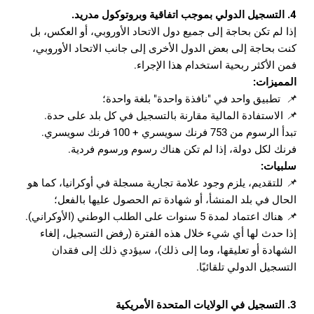
4. التسجيل الدولي بموجب اتفاقية وبروتوكول مدريد.
إذا لم تكن بحاجة إلى جميع دول الاتحاد الأوروبي، أو العكس، بل
كنت بحاجة إلى بعض الدول الأخرى إلى جانب الاتحاد الأوروبي،
فمن الأكثر ربحية استخدام هذا الإجراء.
المميزات:
📌
تطبيق واحد في "نافذة واحدة" بلغة واحدة؛
📌
الاستفادة المالية مقارنة بالتسجيل في كل بلد على حدة.
تبدأ الرسوم من 753 فرنك سويسري + 100 فرنك سويسري.
فرنك لكل دولة، إذا لم تكن هناك رسوم ورسوم فردية.
سلبيات:
📌
للتقديم، يلزم وجود علامة تجارية مسجلة في أوكرانيا، كما هو
الحال في بلد المنشأ، أو شهادة تم الحصول عليها بالفعل؛
📌
هناك اعتماد لمدة 5 سنوات على الطلب الوطني (الأوكراني).
إذا حدث لها أي شيء خلال هذه الفترة (رفض التسجيل، إلغاء
الشهادة أو تعليقها، وما إلى ذلك)، سيؤدي ذلك إلى فقدان
التسجيل الدولي تلقائيًا.
3. التسجيل في الولايات المتحدة الأمريكية