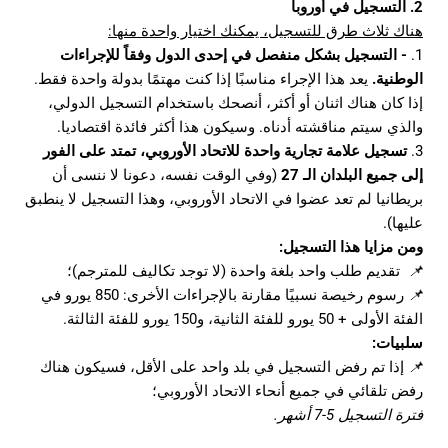
2. التسجيل في أوروبا
هناك ثلاث طرق للتسجيل، يمكنك اختيار واحدة منها:
1.
- التسجيل بشكل منفصل في إحدى الدول وفقاً للإجراءات
الوطنية.
يعد هذا الإجراء مناسبًا إذا كنت مهتمًا بدولة واحدة فقط.
إذا كان هناك اثنان أو أكثر، أنصحك باستخدام التسجيل الدولي،
والذي سيتم مناقشته أدناه. وسيكون هذا أكثر فائدة اقتصاديا.
3.
تسجيل علامة تجارية واحدة للاتحاد الأوروبي، تمتد على الفور
إلى جميع البلدان الـ 27
(وفي الوقت نفسه، دعونا لا ننسى أن
بريطانيا لم تعد عضوا في الاتحاد الأوروبي، وهذا التسجيل لا ينطبق
عليها).
ومن مزايا هذا التسجيل:
📌
تقديم طلب واحد بلغة واحدة (لا توجد تكاليف للمترجم)؛
📌
رسوم رخيصة نسبيًا مقارنة بالإجراءات الأخرى: 850 يورو في
الفئة الأولى + 50 يورو للفئة الثانية، و150 يورو للفئة الثالثة.
سلبيات:
📌
إذا تم رفض التسجيل في بلد واحد على الأقل، فسيكون هناك
رفض تلقائي في جميع أنحاء الاتحاد الأوروبي؛
فترة التسجيل 5-7 أشهر.