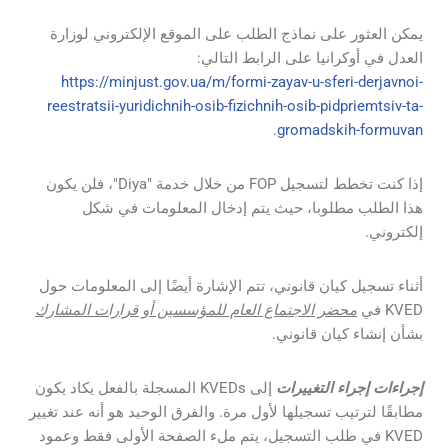
يمكن العثور على نماذج الطلب على الموقع الإلكتروني لوزارة
العدل في أوكرانيا على الرابط التالي:
https://minjust.gov.ua/m/formi-zayav-u-sferi-derjavnoi-
reestratsii-yuridichnih-osib-fizichnih-osib-pidpriemtsiv-ta-
.
gromadskih-formuvan
إذا كنت تخطط لتسجيل FOP من خلال خدمة "Diya"، فلن يكون
هذا الطلب مطلوبا، حيث يتم إدخال المعلومات في شكل
إلكتروني.
أثناء تسجيل كيان قانوني، تتم الإشارة أيضًا إلى المعلومات حول
KVED في
محضر الاجتماع العام للمؤسسين أو قرارات المشارك
بشأن إنشاء كيان قانوني.
إجراءات إجراء التغييرات
إلى KVEDs المسجلة بالفعل يكاد يكون
مطابقًا لترتيب تسجيلها لأول مرة. والفرق الوحيد هو أنه عند تغيير
KVED في طلب التسجيل، يتم ملء الصفحة الأولى فقط وعمود