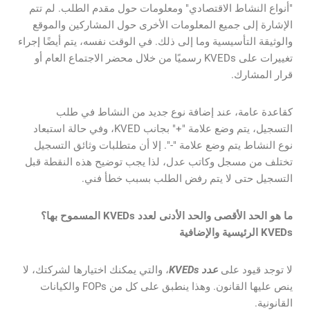
"أنواع النشاط الاقتصادي" ومعلومات حول مقدم الطلب. لم تتم
الإشارة إلى جميع المعلومات الأخرى حول المشاركين والموقع
والوثيقة التأسيسية وما إلى ذلك. في الوقت نفسه، يتم أيضًا إجراء
تغييرات على KVEDs رسميًا من خلال محضر الاجتماع العام أو
قرار المشارك.
كقاعدة عامة، عند إضافة نوع جديد من النشاط في طلب
التسجيل، يتم وضع علامة "+" بجانب KVED، وفي حالة استبعاد
نوع النشاط يتم وضع علامة "-". إلا أن متطلبات وثائق التسجيل
تختلف من مسجل وكاتب عدل، لذا يجب توضيح هذه النقطة قبل
التسجيل حتى لا يتم رفض الطلب بسبب خطأ فني.
ما هو الحد الأقصى والحد الأدنى لعدد KVEDs المسموح بها؟
KVEDs الرئيسية والإضافية
لا توجد قيود على
عدد KVEDs
، والتي يمكنك اختيارها لشركتك، لا
ينص عليها القانون. وهذا ينطبق على كل من FOPs والكيانات
القانونية.