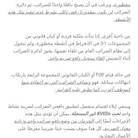
محظورة،
ويرغب في أن يصبح دافعًا واحدًا للضرائب، ثم دائرة
الضرائب
لن يكون بمقدورنا رفض ذلك، بشرط عدم تنفيذ مثل هذه
الأنشطة.
من ناحية أخرى، إذا بدأت ملكية فردية أو كيان قانوني من
المجموعات 1-3 في الانخراط في أنشطة محظورة، ولم تتحول
إلى نظام الضرائب العام من تلقاء نفسها، يجوز لدائرة الضرائب
أثناء التفتيش
إلغاء تسجيل دافع ضريبة واحد.
في حالة قيام FOP أو الكيان القانوني للمجموعة الرابعة بارتكاب
انتهاكات مماثلة، فهو
وتضاف الضرائب التي تم إعفاءه منها
كموظف أعزب، كما تطبق عليه الغرامة.
وينبغي إيلاء اهتمام منفصل لتطبيق دافعي الضرائب لضريبة نشاط
واحد
تحت KVEDs غير المسجلة.
يمكن أن تؤدي مثل هذه
الإجراءات أيضًا إلى
الحرمان من وضع دافع ضرائب واحد وزيادة
معدل الضريبة.
كل هذا سوف يسبب عبئا ضريبيا مفرطا على
الأعمال التجارية.