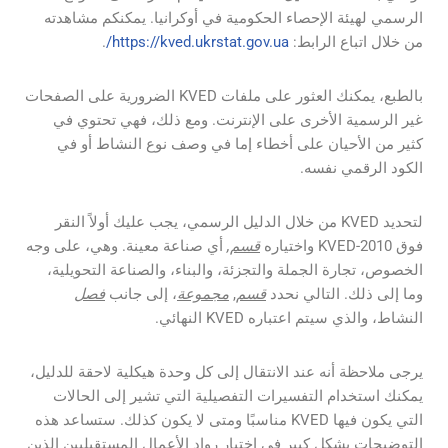
الرسمي لهيئة الإحصاء الحكومية في أوكرانيا. يمكنكم مشاهدته
من خلال اتباع الرابط:
https://kved.ukrstat.gov.ua/
.
بالطبع، يمكنك العثور على ملفات KVED الضرورية على الصفحات
غير الرسمية الأخرى على الإنترنت. ومع ذلك، فهي تحتوي في
كثير من الأحيان على أخطاء إما في وصف نوع النشاط أو في
الكود الرقمي نفسه.
لتحديد KVED من خلال الدليل الرسمي، يجب عليك أولاً النقر
فوق KVED-2010 واختياره
قسم
,
أي صناعة معينة. وهي، على وجه
الخصوص، تجارة الجملة والتجزئة، والبناء، والصناعة التحويلية،
وما إلى ذلك. التالي نحدد
قسم
,
مجموعة
، إلى جانب
فصل
النشاط، والذي سيتم اعتباره KVED النهائي.
يرجى ملاحظة أنه عند الانتقال إلى كل وحدة هيكلية لاحقة للدليل،
يمكنك استخدام التفسيرات التفصيلية التي تشير إلى الحالات
التي يكون فيها KVED مناسبًا ومتى لا يكون كذلك. ستساعد هذه
التوضيحات بشكل كبير في اختيار رواد الأعمال المستقبليين الذين