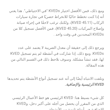
ومع ذلك، فمن الأفضل اختيار KVEDs "في الاحتياطي". هذا يعني
أنه إذا كنت تخطط حاليًا للانخراط حصريًا في تجارة سيارات
الركاب (KVED 45.11)، ولكنك ترغب لاحقًا في إجراء صيانة
وإصلاح المركبات (KVED 45.20)، فمن الأفضل تسجيل كلا من
KVEDs المحددين في وقت واحد .
ويرجع ذلك إلى حقيقة أن معدل الضريبة لا يعتمد على عدد
KVEDs. ومع ذلك، إذا شاركت في أنشطة لم يتم تسجيل KVED
لها، فقد تنشأ مشكلة. وسوف نلاحظ ذلك في القسم التالي من
هذه المقالة.
ونلفت الانتباه أيضًا إلى أنه عند تسجيل أنواع الأنشطة يتم تحديدها
KVED الرئيسية والإضافية.
كل شيء بسيط هنا: KVED الرئيسي هو خط الأعمال الرئيسي
الذي من المقرر أن يحصل من أجله على أكبر دخل، وKVED
الإضافية هي أنواع ثانوية من الأنشطة.