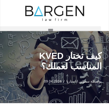
تخطى
إلى
المحتوى
كيف تختار KVED
المناسب لعملك؟
بواسطة
سموس اناستازيا
09.04.2024