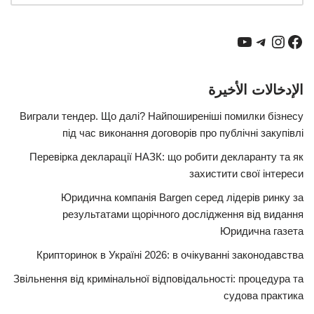
الإدخالات الأخيرة
Виграли тендер. Що далі? Найпоширеніші помилки бізнесу
під час виконання договорів про публічні закупівлі
Перевірка декларації НАЗК: що робити декларанту та як
захистити свої інтереси
Юридична компанія Bargen серед лідерів ринку за
результатами щорічного дослідження від видання
Юридична газета
Крипторинок в Україні 2026: в очікуванні законодавства
Звільнення від кримінальної відповідальності: процедура та
судова практика