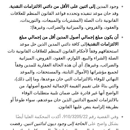
وجود المدين
إلى اثنين على الأقل من دائني الالتزامات النقدية
،
وقد حان موعد تنفيذه وتحدده قواعد القانون المنظم للعلاقات
القانونية ذات الصلة (المشتريات والمبيعات، والتوريدات،
والعقود، والقروض، والميزانية والضرائب، وغيرها)؛
أن يكون مبلغ إجمالي أصول المدين أقل من إجمالي مبلغ
الالتزامات النقدية
إلى كافة دائني المدين الذين حل موعد
استحقاقهم وفقاً لأحكام القانون المنظم للعلاقات القانونية ذات
الصلة (الشراء والبيع، اللوازم، العقود، القروض، الميزانية
والضرائب، وغيرها). أي أن هذه الحالة العقارية للمدين وفقاً
لجميع مؤشراتها (الأموال الثابتة، والمستحقات، والموعد
النهائي للوفاء بالالتزامات التي حان موعدها، وما إلى ذلك)،
والتي بناءً على تقييم القيمة الإجمالية لجميع أصولها، من
الواضح أنها غير قادرة على ضمان تلبية متطلبات الوفاء
بالالتزامات لجميع الدائنين الذين حان موعدهم، سواء طوعاً أو
بطريقة إلزامية ينص عليها القانون.
وفي القضية رقم 910/3205/22، أكدت المحكمة العليا أيضًا
بشكل واضح على
الحاجة إلى وجود ديون لدائنين اثنين
. رفضت