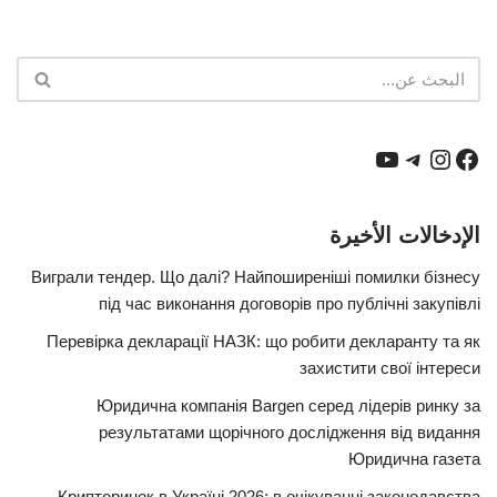
الإدخالات الأخيرة
Виграли тендер. Що далі? Найпоширеніші помилки бізнесу
під час виконання договорів про публічні закупівлі
Перевірка декларації НАЗК: що робити декларанту та як
захистити свої інтереси
Юридична компанія Bargen серед лідерів ринку за
результатами щорічного дослідження від видання
Юридична газета
Крипторинок в Україні 2026: в очікуванні законодавства