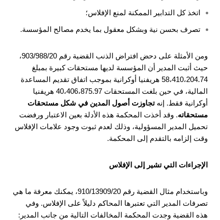
اتخذ كل التدابير الممكنة لمنع الإفلاس؛
تصرف بحسن نية وبشكل معقول بما يخدم مصالح المؤسسة.
ومن الأمثلة على دحض افتراض الذنب القضية رقم 903/988/20،
حيث أثبت المدير أن المؤسسة لديها مستحقات كبيرة بمبلغ
58،410،204.74 هريفنيا أوكرانية بموجب اتفاق تقديم المساعدة
المالية، في حين بلغت المستحقات 40،406،875.97 هريفنيا
أوكرانية فقط. إنه
تجاوزت أصول المدين في شكل مستحقات
مستحقاته
. وقد أخذت المحكمة هذه الأدلة بعين الاعتبار ورفضت
تحميل المدير المسؤولية، وذلك لعدم ثبوت وجود علامات الإفلاس
وقت إلزامه بالتقدم إلى المحكمة.
الإجراءات التي تشير إلى الإفلاس
وباستخدام مثال القضية رقم 910/13909/20، يمكنك معرفة ما هي
تصرفات المدير التي تعتبرها المحاكم دليلاً على الإفلاس. وفي
هذه القضية وجدت المحكمة المخالفات التالية من جانب المدير: