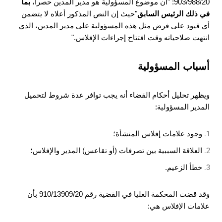
903/988/20: "أن موضوع المسؤولية هو مدير المدين حصراً،
بما
في ذلك الرئيس السابق
"حيث إن النص المذكور أعلاه لا يتضمن
أي قيود على فرض مثل هذه المسؤولية على مدير المدين، الذي
انتهت صلاحياته وقت افتتاح إجراءات الإفلاس."
أسباب المسؤولية
ويظهر تحليل أحكام القضاء أنه يجب توافر عدة شروط لتحميل
المدير المسؤولية:
وجود علامات إفلاس المنشأة؛
العلاقة السببية بين تصرفات (أو تقاعس) المدير والإفلاس؛
خطأ الزعيم.
وقد قضت المحكمة العليا في القضية رقم 910/13909/20 بأن
علامات الإفلاس هي: