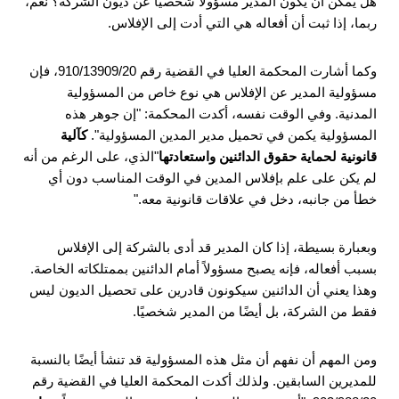
هل يمكن أن يكون المدير مسؤولا شخصيا عن ديون الشركة؟ نعم،
ربما، إذا ثبت أن أفعاله هي التي أدت إلى الإفلاس.
وكما أشارت المحكمة العليا في القضية رقم 910/13909/20، فإن
مسؤولية المدير عن الإفلاس هي نوع خاص من المسؤولية
المدنية. وفي الوقت نفسه، أكدت المحكمة: "إن جوهر هذه
المسؤولية يكمن في تحميل مدير المدين المسؤولية".
كآلية
قانونية لحماية حقوق الدائنين واستعادتها
"الذي، على الرغم من أنه
لم يكن على علم بإفلاس المدين في الوقت المناسب دون أي
خطأ من جانبه، دخل في علاقات قانونية معه."
وبعبارة بسيطة، إذا كان المدير قد أدى بالشركة إلى الإفلاس
بسبب أفعاله، فإنه يصبح مسؤولاً أمام الدائنين بممتلكاته الخاصة.
وهذا يعني أن الدائنين سيكونون قادرين على تحصيل الديون ليس
فقط من الشركة، بل أيضًا من المدير شخصيًا.
ومن المهم أن نفهم أن مثل هذه المسؤولية قد تنشأ أيضًا بالنسبة
للمديرين السابقين. ولذلك أكدت المحكمة العليا في القضية رقم