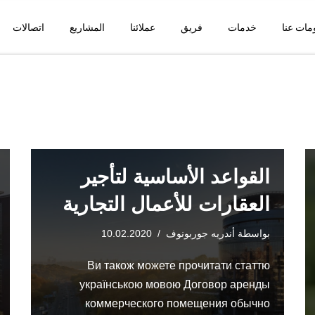
مات عنا
خدمات
فريق
عملائنا
المشاريع
اتصالات
القواعد الأساسية لتأجير
العقارات للأعمال التجارية
بواسطة
أندريه جوربونوف
10.02.2020
Ви також можете прочитати статтю
українською мовою Договор аренды
коммерческого помещения обычно