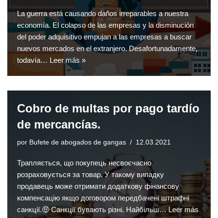
La guerra está causando daños irreparables a nuestra
economía. El colapso de las empresas y la disminución
del poder adquisitivo empujan a las empresas a buscar
nuevos mercados en el extranjero. Desafortunadamente,
todavía…
Leer más »
Cobro de multas por pago tardío
de mercancías.
por
Bufete de abogados de gangas
12.03.2021
Трапляється, що покупець несвоєчасно
розраховується за товар. У такому випадку
продавець може отримати додаткову фінансову
компенсацію якщо договором передбачені штрафні
санкції.🤑 Санкції бувають різні. Найбільш…
Leer más