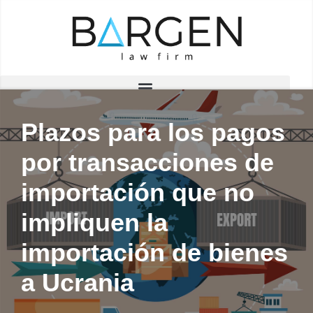
Saltar
al
contenido
Plazos para los pagos
por transacciones de
importación que no
impliquen la
importación de bienes
a Ucrania