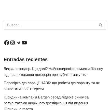
Entradas recientes
Виграли тендер. Що далі? Найпоширеніші помилки бізнесу
під час виконання договорів про публічні закупівлі
Перевірка декларації НАЗК: що робити декларанту та як
захистити свої інтереси
Юридична компанія Bargen серед лідерів ринку за
результатами щорічного дослідження від видання
Юридична газета